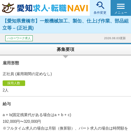

メニュー
条件変更
【愛知県豊橋市】一般機械加工、製缶、仕上げ作業、部品組
立等 – (正社員)
ハローワーク求人
2026.08.03更新
募集要項
雇用形態
正社員 (雇用期間の定めなし)
採用人数
2人
給与
a + b(固定残業代がある場合はa + b + c)
192,000円〜320,000円
※フルタイム求人の場合は月額（換算額）、パート求人の場合は時間額を