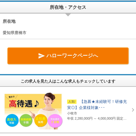
所在地・アクセス
所在地
愛知県豊橋市

ハローワークページへ
この求人を見た人はこんな求人もチェックしています
【急募★未経験可！研修充
実◎】企業様対象･･･
小牧市
年収 2,280,000円 ～ 4,000,000円
固定給制 月給16万円～25万円（諸手当含まず）＋報奨金＋賞与年2回 ※地域・能力により異なります。 ◆正職員の平均給与例 434,000円(2019年度実績) ※上記には賞与は含まれていません。 ◆支給例 月給20万円～／東京・神奈川・千葉・埼玉の支社 月給19万円～／愛知・三重・京都・大阪の支社 月給18万円～／山梨・岐阜・静岡・滋賀・兵庫・広島・福岡の支社 ※一部支社により異なる ※入社前に行なわれる研修の受講手当は日給3500円～4000円（地域により異なる） ◆通勤交通費 月額3万5千円まで全額支給(超過部分は2万円まで半額支給)