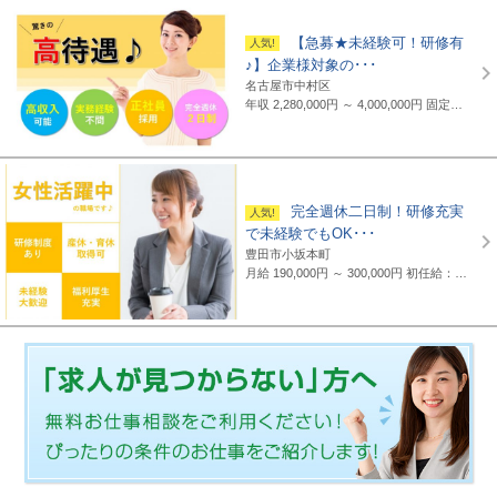
【急募★未経験可！研修有
♪】企業様対象の･･･
名古屋市中村区
年収 2,280,000円 ～ 4,000,000円
固定給制 月給16万円～25万円（諸手当含まず）＋報奨金＋賞与年2回 ※地域・能力により異なります。 ◆正職員の平均給与例 平均給与：434,000円(2019年度実績) ※上記には賞与は含まれていません。 ◆支給例 月給20万円～／東京・神奈川・千葉・埼玉の支社 月給19万円～／愛知・三重・京都・大阪の支社 月給18万円～／山梨・岐阜・静岡・滋賀・兵庫・広島・福岡の支社 ※一部支社により異なる ※入社前に行なわれる研修の受講手当は日給3500円～4000円（地域により異なる） ◆通勤交通費 月額3万5千円まで全額支給(超過部分は2万円まで半額支給)
完全週休二日制！研修充実
で未経験でもOK･･･
豊田市小坂本町
月給 190,000円 ～ 300,000円
初任給：16万～25万円+諸手当(地域・能力により異なる) 例：20万～25万円（東京都勤務） 平均給与：423,000円(平成29年度実績) ※給与は年間平均の税込定例給与であり、賞与は含んでおりません。