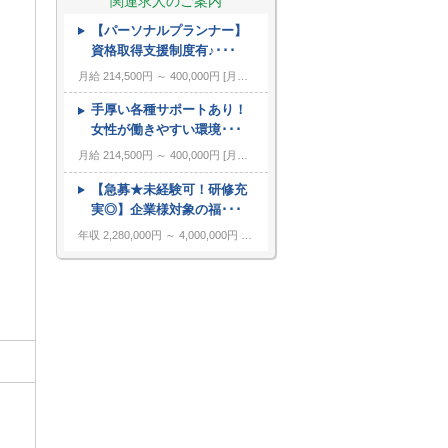
関連求人のご案内
【パーソナルプランナー】
---
キーワード
資格取得支援制度有♪･･･
月給 214,500円 ～ 400,000円
月給214,500円～400,000円 ※上記額にはみなし残業代（月15時間分、23,000円分）を含みます。 ※超過分は全額支給します。 ◎年収500万可能！ ◎インセンティブあり 昇給：年４回（業績に応じて随時） 賞与：年２回・決算賞与（決算賞与は業績によります） 役職手当・責任者手当・達成手当（会社・店舗・個人の３種）・残業手当 ひとり暮らし手当（月15,000円まで） 通勤手当（月20,000円まで） ※試用期間：３ヶ月。試用期間中の月給は187,500円です。 試用期間中は固定残業代は含みません。 雇用形態やその他待遇に変更はありません。
手厚い各種サポートあり！
女性が働きやすい環境･･･
月給 214,500円 ～ 400,000円
月給214,500円～400,000円 ※上記額にはみなし残業代（月15時間分、23,000円分）を含みます。 ※超過分は全額支給します。 ◎年収500万可能！ ◎インセンティブあり 昇給：年４回（業績に応じて随時） 賞与：年２回・決算賞与（決算賞与は業績によります） 役職手当・責任者手当・達成手当（会社・店舗・個人の３種）・残業手当 ひとり暮らし手当（月15,000円まで） 通勤手当（月20,000円まで） ※試用期間：３ヶ月。試用期間中の月給は187,500円です。 試用期間中は固定残業代は含みません。 雇用形態やその他待遇に変更はありません。
【急募★未経験可！研修充
実◎】企業様対象の福･･･
年収 2,280,000円 ～ 4,000,000円
固定給制 月給16万円～25万円（諸手当