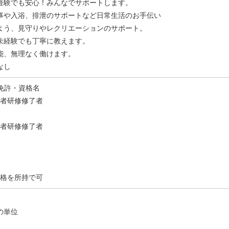
経験でも安心！みんなでサポートします。
事や入浴、排泄のサポートなど日常生活のお手伝い
よう、見守りやレクリエーションのサポート。
未経験でも丁寧に教えます。
能、無理なく働けます。
なし
 免許・資格名
任者研修修了者
務者研修修了者
資格を所持で可
の単位