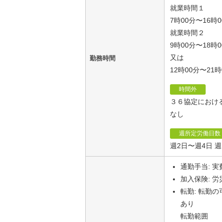
就業時間１
7時00分〜16時
就業時間２
9時00分〜18時
又は
勤務時間
12時00分〜2
時間外
３６協定におけ
なし
週所定労働日数
週2日〜週4日 
通勤手当: 
加入保険: 
転勤: 転勤
あり
転勤範囲