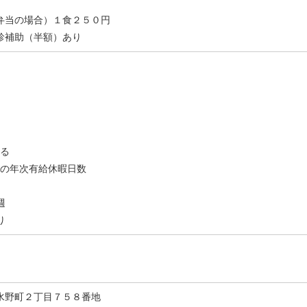
弁当の場合）１食２５０円
診補助（半額）あり
よる
後の年次有給休暇日数
週
り
水野町２丁目７５８番地