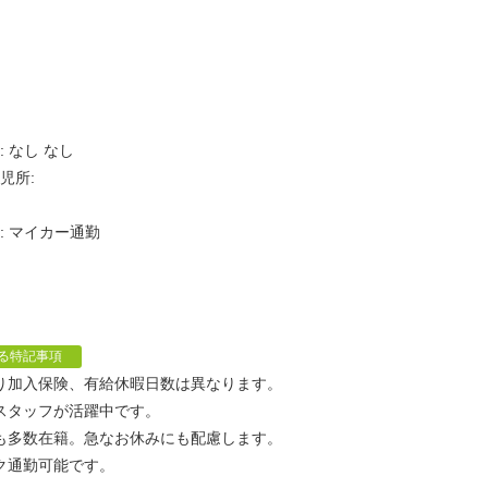
 なし なし
児所:
: マイカー通勤
無
る特記事項
り加入保険、有給休暇日数は異なります。
スタッフが活躍中です。
も多数在籍。急なお休みにも配慮します。
ク通勤可能です。