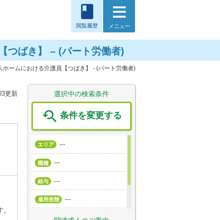
book
閲覧履歴
メニュー
ばき】 – (パート労働者)
ホームにおける介護員【つばき】 - (パート労働者)
.03更新
選択中の検索条件

条件を変更する
---
エリア
---
職種
---
給与
---
雇用形態
す。
---
こだわり条件