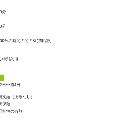
00分
00分
1時00分の時間の間の8時間程度
る特別条項
週2日〜週4日
実費支給（上限なし）
労災保険
の可能性の有無