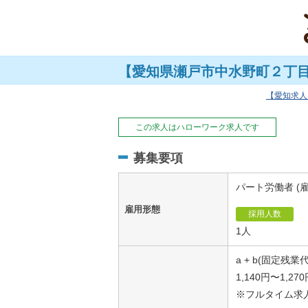
【愛知県瀬戸市中水野町２丁目
愛知求人
この求人はハローワーク求人です
募集要項
パート労働者 (
雇用形態
採用人数
1人
a + b(固定残業代
1,140円〜1,27
※フルタイム求