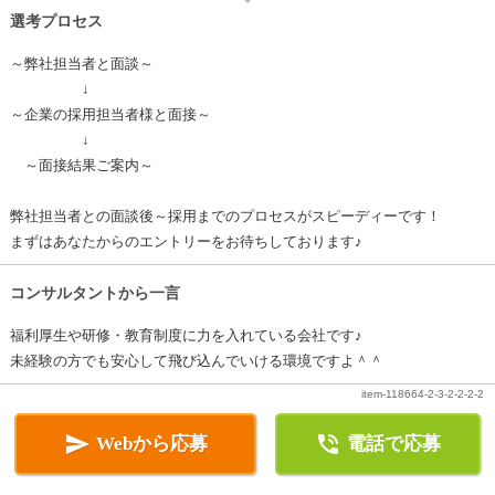
選考プロセス
～弊社担当者と面談～
↓
～企業の採用担当者様と面接～
↓
～面接結果ご案内～
弊社担当者との面談後～採用までのプロセスがスピーディーです！
まずはあなたからのエントリーをお待ちしております♪
コンサルタントから一言
福利厚生や研修・教育制度に力を入れている会社です♪
未経験の方でも安心して飛び込んでいける環境ですよ＾＾
item-118664-2-3-2-2-2-2


Webから応募
電話で応募