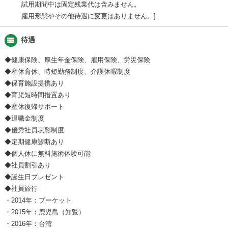
試用期間中は固定残業代は含みません。
雇用形態やその他待遇に変更はありません。
view_list
待遇
◆健康保険、厚生年金保険、雇用保険、労災保険
◆産休育休、時短勤務制度、介護休暇制度
◆保育施設提携あり
◆育児短時間措置あり
◆産休復帰サポート
◆退職金制度
◆優秀社員表彰制度
◆定期健康診断あり
◆個人休に無料施術体験可能
◆社員割引あり
◆誕生日プレゼント
◆社員旅行
・2014年：プーケット
・2015年：鹿児島（知覧）
・2016年：台湾