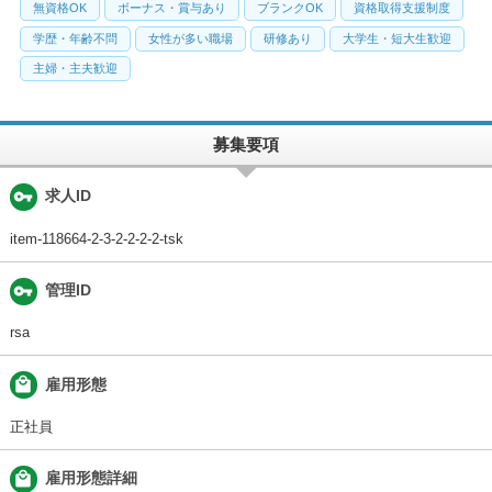
無資格OK
ボーナス・賞与あり
ブランクOK
資格取得支援制度
学歴・年齢不問
女性が多い職場
研修あり
大学生・短大生歓迎
主婦・主夫歓迎
募集要項
vpn_key
求人ID
item-118664-2-3-2-2-2-2-tsk
vpn_key
管理ID
rsa
local_mall
雇用形態
正社員
local_mall
雇用形態詳細