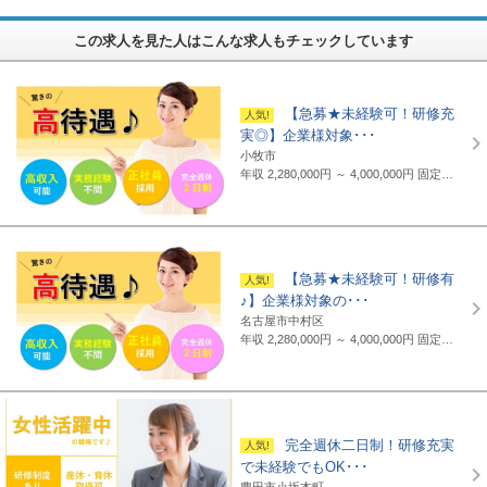
この求人を見た人はこんな求人もチェックしています
【急募★未経験可！研修充
実◎】企業様対象･･･
小牧市
年収 2,280,000円 ～ 4,000,000円
固定給制 月給16万円～25万円（諸手当含まず）＋報奨金＋賞与年2回 ※地域・能力により異なります。 ◆正職員の平均給与例 434,000円(2019年度実績) ※上記には賞与は含まれていません。 ◆支給例 月給20万円～／東京・神奈川・千葉・埼玉の支社 月給19万円～／愛知・三重・京都・大阪の支社 月給18万円～／山梨・岐阜・静岡・滋賀・兵庫・広島・福岡の支社 ※一部支社により異なる ※入社前に行なわれる研修の受講手当は日給3500円～4000円（地域により異なる） ◆通勤交通費 月額3万5千円まで全額支給(超過部分は2万円まで半額支給)
【急募★未経験可！研修有
♪】企業様対象の･･･
名古屋市中村区
年収 2,280,000円 ～ 4,000,000円
固定給制 月給16万円～25万円（諸手当含まず）＋報奨金＋賞与年2回 ※地域・能力により異なります。 ◆正職員の平均給与例 平均給与：434,000円(2019年度実績) ※上記には賞与は含まれていません。 ◆支給例 月給20万円～／東京・神奈川・千葉・埼玉の支社 月給19万円～／愛知・三重・京都・大阪の支社 月給18万円～／山梨・岐阜・静岡・滋賀・兵庫・広島・福岡の支社 ※一部支社により異なる ※入社前に行なわれる研修の受講手当は日給3500円～4000円（地域により異なる） ◆通勤交通費 月額3万5千円まで全額支給(超過部分は2万円まで半額支給)
完全週休二日制！研修充実
で未経験でもOK･･･
豊田市小坂本町