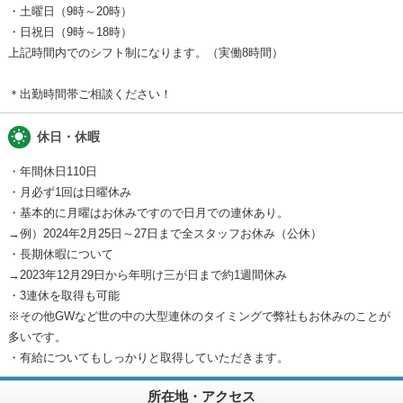
・土曜日（9時～20時）
・日祝日（9時～18時）
上記時間内でのシフト制になります。（実働8時間）
＊出勤時間帯ご相談ください！
wb_sunny
休日・休暇
・年間休日110日
・月必ず1回は日曜休み
・基本的に月曜はお休みですので日月での連休あり。
→例）2024年2月25日～27日まで全スタッフお休み（公休）
・長期休暇について
→2023年12月29日から年明け三が日まで約1週間休み
・3連休を取得も可能
※その他GWなど世の中の大型連休のタイミングで弊社もお休みのことが
多いです。
・有給についてもしっかりと取得していただきます。
所在地・アクセス