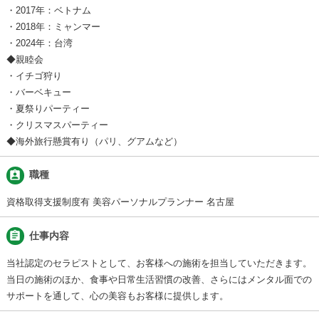
・2017年：ベトナム
・2018年：ミャンマー
・2024年：台湾
◆親睦会
・イチゴ狩り
・バーベキュー
・夏祭りパーティー
・クリスマスパーティー
◆海外旅行懸賞有り（パリ、グアムなど）
assignment_ind
職種
資格取得支援制度有 美容パーソナルプランナー 名古屋
assignment
仕事内容
当社認定のセラピストとして、お客様への施術を担当していただきます。
当日の施術のほか、食事や日常生活習慣の改善、さらにはメンタル面での
サポートを通して、心の美容もお客様に提供します。