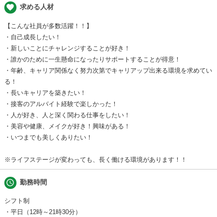
favorite
求める人材
【こんな社員が多数活躍！！】
・自己成長したい！
・新しいことにチャレンジすることが好き！
・誰かのために一生懸命になったりサポートすることが得意！
・年齢、キャリア関係なく努力次第でキャリアップ出来る環境を求めてい
る！
・長いキャリアを築きたい！
・接客のアルバイト経験で楽しかった！
・人が好き、人と深く関わる仕事をしたい！
・美容や健康、メイクが好き！興味がある！
・いつまでも美しくありたい！
※ライフステージが変わっても、長く働ける環境があります！！
schedule
勤務時間
シフト制
・平日（12時～21時30分）