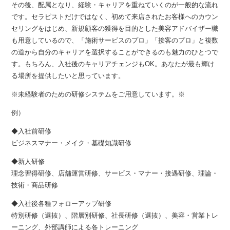
その後、配属となり、経験・キャリアを重ねていくのが一般的な流れ
です。セラピストだけではなく、初めて来店されたお客様へのカウン
セリングをはじめ、新規顧客の獲得を目的とした美容アドバイザー職
も用意しているので、「施術サービスのプロ」「接客のプロ」と複数
の道から自分のキャリアを選択することができるのも魅力のひとつで
す。もちろん、入社後のキャリアチェンジもOK。あなたが最も輝け
る場所を提供したいと思っています。
※未経験者のための研修システムをご用意しています。※
例）
◆入社前研修
ビジネスマナー・メイク・基礎知識研修
◆新人研修
理念習得研修、店舗運営研修、サービス・マナー・接遇研修、理論・
技術・商品研修
◆入社後各種フォローアップ研修
特別研修（選抜）、階層別研修、社長研修（選抜）、美容・営業トレ
ーニング、外部講師による各トレーニング