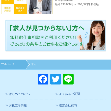
月給 190,000円 ～ 300,000円
初任給：16万～25万円+諸手当(地域・能力により異なる) 例：20万～25万円（東京都勤務） 平均給与：423,000円(平成29年度実績) ※給与は年間平均の税込定例給与であり、賞与は含んでおりません。
TOPページ
求人
F
T
Li
a
wi
n
c
tt
e
はじめての方へ
よくあるご質問
e
er
お役立ち情報
運営会社案内
b