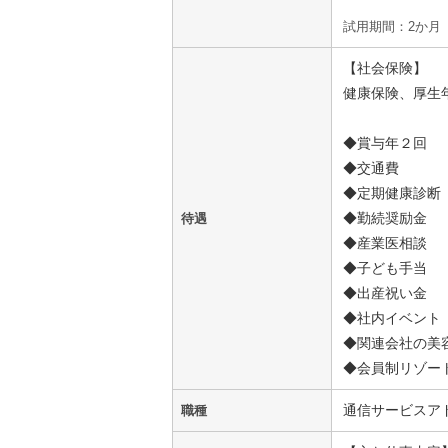
試用期間：2か月
【社会保険】
健康保険、厚生
◆賞与年２回
◆交通費
◆定期健康診断
◆勤続奨励金
待遇
◆産業医相談
◆子ども手当
◆出産祝い金
◆社内イベント
◆関連会社の美
◆会員制リゾー
通信サービスアド
職種