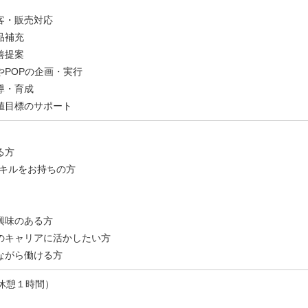
】
客・販売対応
品補充
善提案
やPOPの企画・実行
導・育成
値目標のサポート
る方
スキルをお持ちの方
興味のある方
のキャリアに活かしたい方
ながら働ける方
0（休憩１時間）