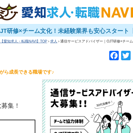
JT研修×チーム文化！未経験業界も安心スタート
愛知求人・転職NAVI
TOP
›
求人
› 通信サービスアドバイザー｜OJT研修×チ
F
a
c
がら成長できる職場です♪
e
b
o
大募集！
o
k