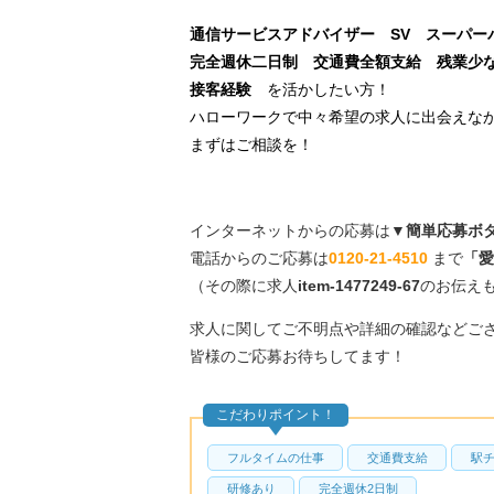
通信サービスアドバイザー SV スーパー
完全週休二日制 交通費全額支給 残業
接客経験
を活かしたい方！
ハローワークで中々希望の求人に出会えな
まずはご相談を！
インターネットからの応募は▼
簡単応募ボ
電話からのご応募は
0120-21-4510
まで
「愛
（その際に求人
item-1477249-67
のお伝え
求人に関してご不明点や詳細の確認などご
皆様のご応募お待ちしてます！
こだわりポイント！
フルタイムの仕事
交通費支給
駅
研修あり
完全週休2日制