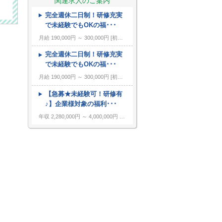
関連求人のご案内
完全週休二日制！研修充実
---
キーワード
で未経験でもOKの福･･･
月給 190,000円 ～ 300,000円
初任給：16万～25万円+諸手当(地域・能力により異なる) 例：20万～25万円（東京都勤務） 平均給与：423,000円(平成29年度実績) ※給与は年間平均の税込定例給与であり、賞与は含んでおりません。
完全週休二日制！研修充実
で未経験でもOKの福･･･
月給 190,000円 ～ 300,000円
初任給：16万～25万円+諸手当(地域・能力により異なる) 例：20万～25万円（東京都勤務） 平均給与：423,000円(平成29年度実績) ※給与は年間平均の税込定例給与であり、賞与は含んでおりません。
【急募★未経験可！研修有
♪】企業様対象の福利･･･
年収 2,280,000円 ～ 4,000,000円
固定給制 月給16万円～25万円（諸手当