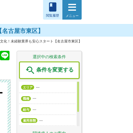
book
閲覧履歴
メニュー
【名古屋市東区】
ーム文化！未経験業界も安心スタート【名古屋市東区】
T
Li
選択中の検索条件
wi
n

条件を変更する
tt
e
er
---
エリア
---
職種
---
給与
---
雇用形態
---
こだわり条件