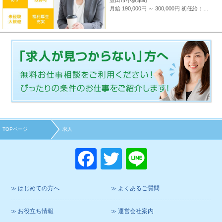
豊田市小坂本町
月給 190,000円 ～ 300,000円
初任給：16万～25万円+諸手当(地域・能力により異なる) 例：20万～25万円（東京都勤務） 平均給与：423,000円(平成29年度実績) ※給与は年間平均の税込定例給与であり、賞与は含んでおりません。
TOPページ
求人
F
T
Li
a
wi
n
c
tt
e
はじめての方へ
よくあるご質問
e
er
お役立ち情報
運営会社案内
b