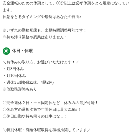
安全運転のための休憩として、60分以上は必ず休憩をとる規定になってい
ます。
休憩をとるタイミングや場所はあなたの自由♪
※いずれの勤務形態も、出勤時間調整可能です！
※持ち帰り業務や残業はありません！
wb_sunny
休日・休暇
＼お休みの取り方、お選びいただけます！／
・月8日休み
・月10日休み
・週休3日制(4勤1休、4勤2休)
※他勤務形態もあり
〇完全週休２日・土日固定休など、休み方の選択可能！
〇休み方の選択次第で年間休日は最大216日！
〇休日出勤や持ち帰りの仕事はなし！
＼特別休暇・有給休暇取得を積極推奨しています／