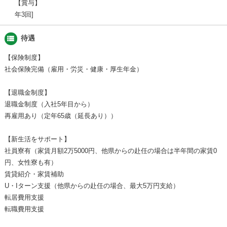
【賞与】
年3回
view_list
待遇
【保険制度】
社会保険完備（雇用・労災・健康・厚生年金）
【退職金制度】
退職金制度（入社5年目から）
再雇用あり（定年65歳（延長あり））
【新生活をサポート】
社員寮有（家賃月額2万5000円、他県からの赴任の場合は半年間の家賃0
円、女性寮も有）
賃貸紹介・家賃補助
U・Iターン支援（他県からの赴任の場合、最大5万円支給）
転居費用支援
転職費用支援