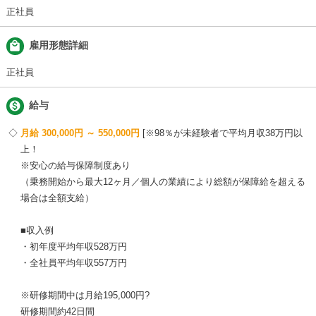
正社員
local_mall
雇用形態詳細
正社員

給与
月給 300,000円 ～ 550,000円
※98％が未経験者で平均月収38万円以
上！
※安心の給与保障制度あり
（乗務開始から最大12ヶ月／個人の業績により総額が保障給を超える
場合は全額支給）
■収入例
・初年度平均年収528万円
・全社員平均年収557万円
※研修期間中は月給195,000円?
研修期間約42日間