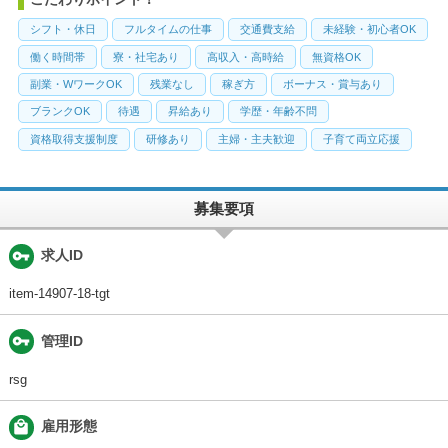
シフト・休日
フルタイムの仕事
交通費支給
未経験・初心者OK
働く時間帯
寮・社宅あり
高収入・高時給
無資格OK
副業・WワークOK
残業なし
稼ぎ方
ボーナス・賞与あり
ブランクOK
待遇
昇給あり
学歴・年齢不問
資格取得支援制度
研修あり
主婦・主夫歓迎
子育て両立応援
募集要項
vpn_key
求人ID
item-14907-18-tgt
vpn_key
管理ID
rsg
local_mall
雇用形態