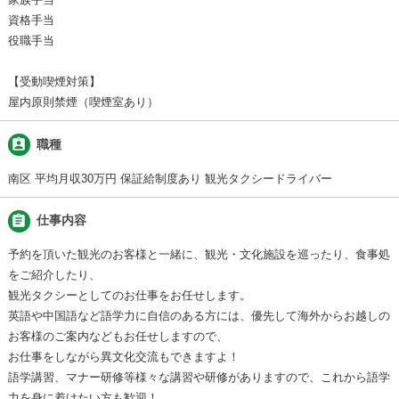
資格手当
役職手当
【受動喫煙対策】
屋内原則禁煙（喫煙室あり）
assignment_ind
職種
南区 平均月収30万円 保証給制度あり 観光タクシードライバー
assignment
仕事内容
予約を頂いた観光のお客様と一緒に、観光・文化施設を巡ったり、食事処
をご紹介したり、
観光タクシーとしてのお仕事をお任せします。
英語や中国語など語学力に自信のある方には、優先して海外からお越しの
お客様のご案内などもお任せしますので、
お仕事をしながら異文化交流もできますよ！
語学講習、マナー研修等様々な講習や研修がありますので、これから語学
力を身に着けたい方も歓迎！