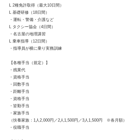
L 2種免許取得（最大10日間）
L 基礎研修（18日間）
・運転・警備・介護など
L タクシー協会（4日間）
・名古屋の地理講習
L 乗車指導（12日間）
・指導員が横に乗り実務訓練
【各種手当（規定）】
・残業代
・資格手当
・回数手当
・距離手当
・資格手当
・皆勤手当
・家族手当
（扶養家族：1人2,000円／2人1,500円／3人1,500円 ※各月額）
・役職手当