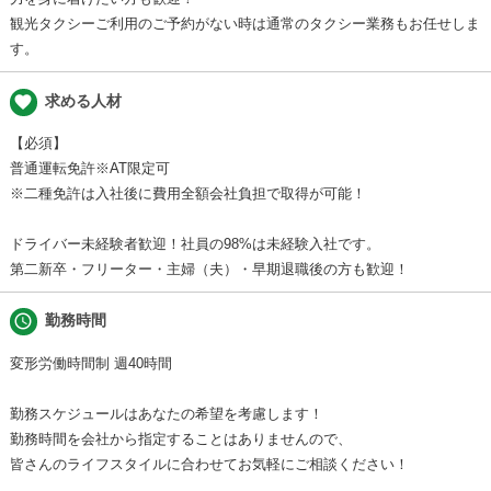
観光タクシーご利用のご予約がない時は通常のタクシー業務もお任せしま
す。
favorite
求める人材
【必須】
普通運転免許※AT限定可
※二種免許は入社後に費用全額会社負担で取得が可能！
ドライバー未経験者歓迎！社員の98%は未経験入社です。
第二新卒・フリーター・主婦（夫）・早期退職後の方も歓迎！
schedule
勤務時間
変形労働時間制 週40時間
勤務スケジュールはあなたの希望を考慮します！
勤務時間を会社から指定することはありませんので、
皆さんのライフスタイルに合わせてお気軽にご相談ください！