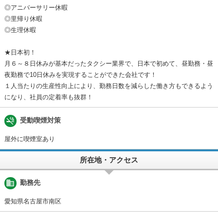
◎アニバーサリー休暇
◎里帰り休暇
◎生理休暇
★日本初！
月６～８日休みが基本だったタクシー業界で、日本で初めて、昼勤務・昼
夜勤務で10日休みを実現することができた会社です！
１人当たりの生産性向上により、勤務日数を減らした働き方もできるよう
になり、社員の定着率も抜群！
smoke_free
受動喫煙対策
屋外に喫煙室あり
所在地・アクセス
business
勤務先
愛知県名古屋市南区