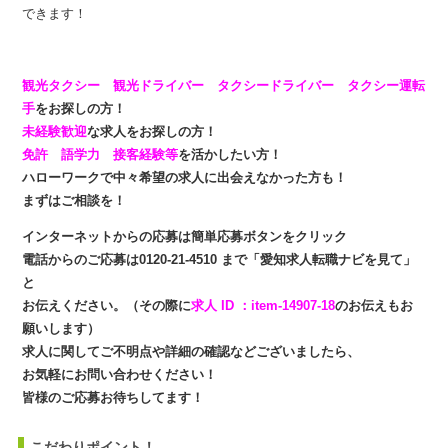
できます！
観光タクシー 観光ドライバー タクシードライバー タクシー運転
手
をお探しの方！
未経験歓迎
な求人をお探しの方！
免許 語学力 接客経験等
を活かしたい方！
ハローワークで中々希望の求人に出会えなかった方も！
まずはご相談を！
インターネットからの応募は簡単応募ボタンをクリック
電話からのご応募は0120-21-4510 まで「愛知求人転職ナビを見て」
と
お伝えください。（その際に
求人 ID ：item-14907-18
のお伝えもお
願いします）
求人に関してご不明点や詳細の確認などございましたら、
お気軽にお問い合わせください！
皆様のご応募お待ちしてます！
こだわりポイント！