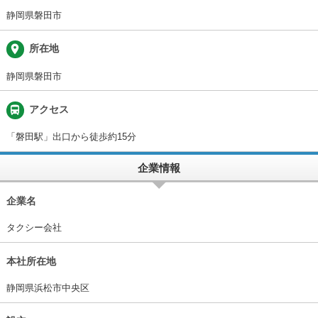
静岡県磐田市
place
所在地
静岡県磐田市
directions_bus
アクセス
「磐田駅」出口から徒歩約15分
企業情報
企業名
タクシー会社
本社所在地
静岡県浜松市中央区