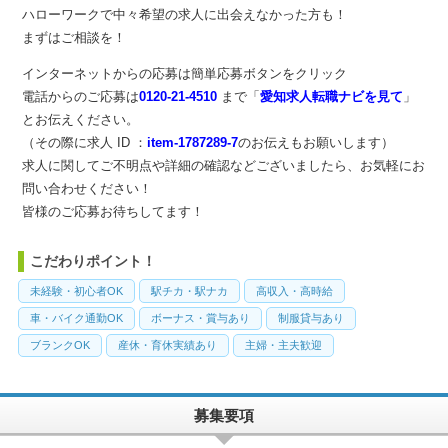
ハローワークで中々希望の求人に出会えなかった方も！
まずはご相談を！
インターネットからの応募は簡単応募ボタンをクリック
電話からのご応募は
0120-21-4510
まで「
愛知求人転職ナビを見て
」
とお伝えください。
（その際に求人 ID ：
item-1787289-7
のお伝えもお願いします）
求人に関してご不明点や詳細の確認などございましたら、お気軽にお
問い合わせください！
皆様のご応募お待ちしてます！
こだわりポイント！
未経験・初心者OK
駅チカ・駅ナカ
高収入・高時給
車・バイク通勤OK
ボーナス・賞与あり
制服貸与あり
ブランクOK
産休・育休実績あり
主婦・主夫歓迎
募集要項