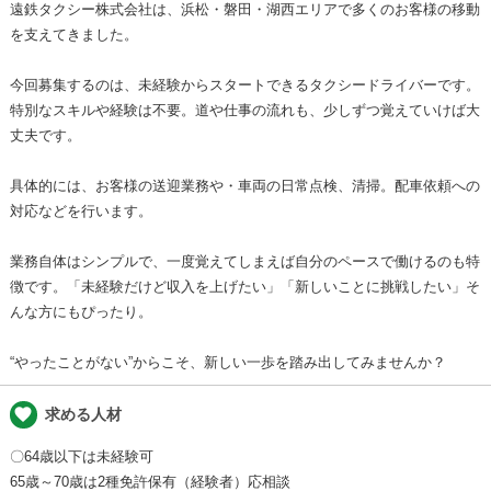
遠鉄タクシー株式会社は、浜松・磐田・湖西エリアで多くのお客様の移動
を支えてきました。
今回募集するのは、未経験からスタートできるタクシードライバーです。
特別なスキルや経験は不要。道や仕事の流れも、少しずつ覚えていけば大
丈夫です。
具体的には、お客様の送迎業務や・車両の日常点検、清掃。配車依頼への
対応などを行います。
業務自体はシンプルで、一度覚えてしまえば自分のペースで働けるのも特
徴です。「未経験だけど収入を上げたい」「新しいことに挑戦したい」そ
んな方にもぴったり。
“やったことがない”からこそ、新しい一歩を踏み出してみませんか？
favorite
求める人材
〇64歳以下は未経験可
65歳～70歳は2種免許保有（経験者）応相談