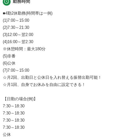
schedule
勤務時間
■4勤2休勤務(時間帯は一例)
(1)7:00～15:00
(2)7:30～21:30
(3)12:00～翌2:00
(4)16:00～翌2:30
※休憩時間：最大180分
(5)非番
(6)公休
(7)7:00～15:00
☆月2回、出勤日と公休日を入れ替える振替出勤可能！
☆月1回、自身でお休みを自由に設定できる！
【日勤の場合(例)】
7:30～18:30
7:30～18:30
7:30～18:30
7:30～18:30
公休