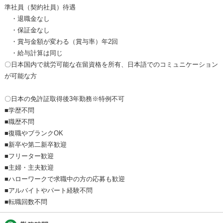
準社員（契約社員）待遇
・退職金なし
・保証金なし
・賞与金額が変わる（賞与率）年2回
・給与計算は同じ
〇日本国内で就労可能な在留資格を所有、日本語でのコミュニケーション
が可能な方
〇日本の免許証取得後3年勤務※特例不可
■学歴不問
■職歴不問
■復職やブランクOK
■新卒や第二新卒歓迎
■フリーター歓迎
■主婦・主夫歓迎
■ハローワークで求職中の方の応募も歓迎
■アルバイトやパート経験不問
■転職回数不問