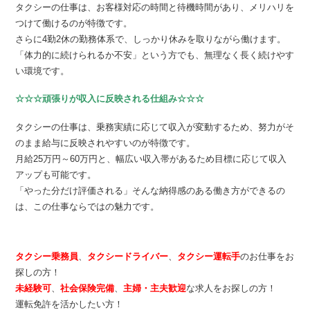
タクシーの仕事は、お客様対応の時間と待機時間があり、メリハリを
つけて働けるのが特徴です。
さらに4勤2休の勤務体系で、しっかり休みを取りながら働けます。
「体力的に続けられるか不安」という方でも、無理なく長く続けやす
い環境です。
☆☆☆頑張りが収入に反映される仕組み☆☆☆
タクシーの仕事は、乗務実績に応じて収入が変動するため、努力がそ
のまま給与に反映されやすいのが特徴です。
月給25万円～60万円と、幅広い収入帯があるため目標に応じて収入
アップも可能です。
「やった分だけ評価される」そんな納得感のある働き方ができるの
は、この仕事ならではの魅力です。
タクシー乗務員
、
タクシードライバー
、
タクシー運転手
のお仕事をお
探しの方！
未経験可
、
社会保険完備
、
主婦・主夫歓迎
な求人をお探しの方！
運転免許を活かしたい方！