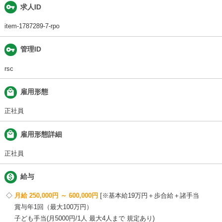
vpn_key
求人ID
item-1787289-7-rpo
vpn_key
管理ID
rsc
local_mall
雇用形態
正社員
local_mall
雇用形態詳細
正社員

給与
月給 250,000円 ～ 600,000円
※基本給19万円＋歩合給＋諸手当
賞与年1回（最大100万円）
子ども手当(月5000円/1人 最大4人まで 規定あり)