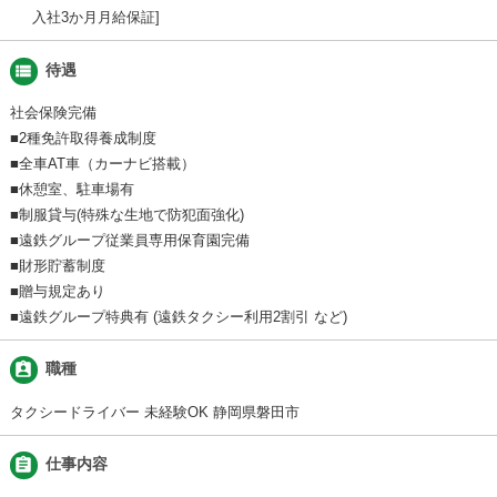
入社3か月月給保証
view_list
待遇
社会保険完備
■2種免許取得養成制度
■全車AT車（カーナビ搭載）
■休憩室、駐車場有
■制服貸与(特殊な生地で防犯面強化)
■遠鉄グループ従業員専用保育園完備
■財形貯蓄制度
■贈与規定あり
■遠鉄グループ特典有 (遠鉄タクシー利用2割引 など)
assignment_ind
職種
タクシードライバー 未経験OK 静岡県磐田市
assignment
仕事内容