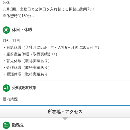
公休
☆月2回、出勤日と公休日を入れ替える振替出勤可能！
※休憩時間150分～
wb_sunny
休日・休暇
月6～11日
・有給休暇（入社時に5日付与・入社6ヶ月後に10日付与）
・産前産後休暇（取得実績あり）
・育児休暇（取得実績あり）
・介護休暇（取得実績あり）
・看護休暇（取得実績あり）
smoke_free
受動喫煙対策
屋内禁煙
所在地・アクセス
business
勤務先