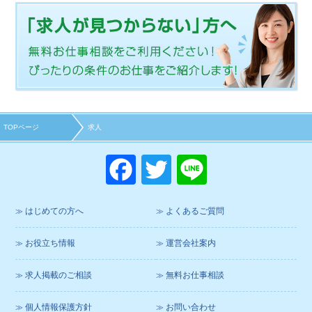
TOPページ
求人
F
T
Li
a
wi
n
c
tt
e
はじめての方へ
よくあるご質問
e
er
お役立ち情報
運営会社案内
b
o
求人掲載のご相談
無料お仕事相談
o
個人情報保護方針
お問い合わせ