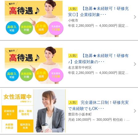
【急募★未経験可！研修充
実◎】企業様対象･･･
小牧市
年収 2,280,000円 ～ 4,000,000円
固定給制 月給16万円～25万円（諸手当含まず）＋報奨金＋賞与年2回 ※地域・能力により異なります。 ◆正職員の平均給与例 434,000円(2019年度実績) ※上記には賞与は含まれていません。 ◆支給例 月給20万円～／東京・神奈川・千葉・埼玉の支社 月給19万円～／愛知・三重・京都・大阪の支社 月給18万円～／山梨・岐阜・静岡・滋賀・兵庫・広島・福岡の支社 ※一部支社により異なる ※入社前に行なわれる研修の受講手当は日給3500円～4000円（地域により異なる） ◆通勤交通費 月額3万5千円まで全額支給(超過部分は2万円まで半額支給)
【急募★未経験可！研修有
♪】企業様対象の･･･
名古屋市中村区
年収 2,280,000円 ～ 4,000,000円
固定給制 月給16万円～25万円（諸手当含まず）＋報奨金＋賞与年2回 ※地域・能力により異なります。 ◆正職員の平均給与例 平均給与：434,000円(2019年度実績) ※上記には賞与は含まれていません。 ◆支給例 月給20万円～／東京・神奈川・千葉・埼玉の支社 月給19万円～／愛知・三重・京都・大阪の支社 月給18万円～／山梨・岐阜・静岡・滋賀・兵庫・広島・福岡の支社 ※一部支社により異なる ※入社前に行なわれる研修の受講手当は日給3500円～4000円（地域により異なる） ◆通勤交通費 月額3万5千円まで全額支給(超過部分は2万円まで半額支給)
完全週休二日制！研修充実
で未経験でもOK･･･
豊田市小坂本町
月給 190,000円 ～ 300,000円
初任給：16万～25万円+諸手当(地域・能力により異なる) 例：20万～25万円（東京都勤務） 平均給与：423,000円(平成29年度実績) ※給与は年間平均の税込定例給与であり、賞与は含んでおりません。