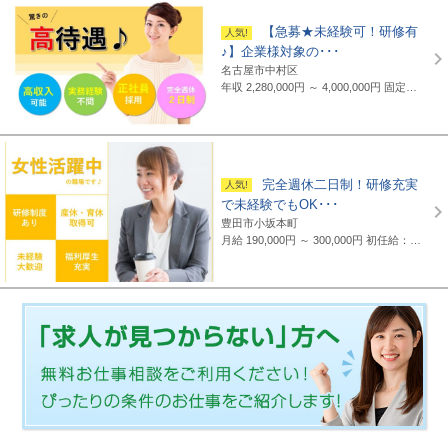
【急募★未経験可！研修有
♪】企業様対象の･･･
名古屋市中村区
年収 2,280,000円 ～ 4,000,000円
固定給制 月給16万円～25万円（諸手当含まず）＋報奨金＋賞与年2回 ※地域・能力により異なります。 ◆正職員の平均給与例 平均給与：434,000円(2019年度実績) ※上記には賞与は含まれていません。 ◆支給例 月給20万円～／東京・神奈川・千葉・埼玉の支社 月給19万円～／愛知・三重・京都・大阪の支社 月給18万円～／山梨・岐阜・静岡・滋賀・兵庫・広島・福岡の支社 ※一部支社により異なる ※入社前に行なわれる研修の受講手当は日給3500円～4000円（地域により異なる） ◆通勤交通費 月額3万5千円まで全額支給(超過部分は2万円まで半額支給)
完全週休二日制！研修充実
で未経験でもOK･･･
豊田市小坂本町
月給 190,000円 ～ 300,000円
初任給：16万～25万円+諸手当(地域・能力により異なる) 例：20万～25万円（東京都勤務） 平均給与：423,000円(平成29年度実績) ※給与は年間平均の税込定例給与であり、賞与は含んでおりません。