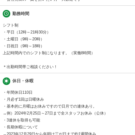
schedule
勤務時間
シフト制
・平日（12時～21時30分）
・土曜日（9時～20時）
・日祝日（9時～18時）
上記時間内でのシフト制になります。（実働8時間）
＊出勤時間帯ご相談ください！
wb_sunny
休日・休暇
・年間休日110日
・月必ず1回は日曜休み
・基本的に月曜はお休みですので日月での連休あり。
→例）2024年2月25日～27日まで全スタッフお休み（公休）
・3連休を取得も可能
・長期休暇について
→2023年12月29日から年明け三が日まで約1週間休み