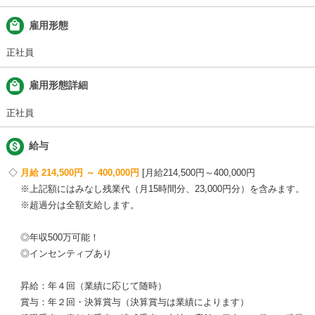
local_mall
雇用形態
正社員
local_mall
雇用形態詳細
正社員

給与
月給 214,500円 ～ 400,000円
月給214,500円～400,000円
※上記額にはみなし残業代（月15時間分、23,000円分）を含みます。
※超過分は全額支給します。
◎年収500万可能！
◎インセンティブあり
昇給：年４回（業績に応じて随時）
賞与：年２回・決算賞与（決算賞与は業績によります）