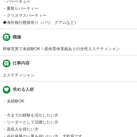
・バーベキュー
・夏祭りパーティー
・クリスマスパーティー
◆海外旅行懸賞有り（パリ、グアムなど）
assignment_ind
職種
研修充実で未経験OK！産休育休実績ありの女性エステティシャン
assignment
仕事内容
エステティシャン
favorite
求める人材
・未経験OK
・今までの経験を活かしたい方
・リーダーとして活躍したい方
・高収入を得たい方
・会社発展の一翼を担いたい方 大歓迎です