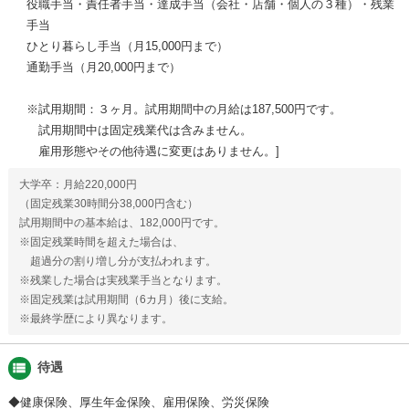
役職手当・責任者手当・達成手当（会社・店舗・個人の３種）・残業
手当
ひとり暮らし手当（月15,000円まで）
通勤手当（月20,000円まで）
※試用期間：３ヶ月。試用期間中の月給は187,500円です。
試用期間中は固定残業代は含みません。
雇用形態やその他待遇に変更はありません。
大学卒：月給220,000円
（固定残業30時間分38,000円含む）
試用期間中の基本給は、182,000円です。
※固定残業時間を超えた場合は、
超過分の割り増し分が支払われます。
※残業した場合は実残業手当となります。
※固定残業は試用期間（6カ月）後に支給。
※最終学歴により異なります。
view_list
待遇
◆健康保険、厚生年金保険、雇用保険、労災保険