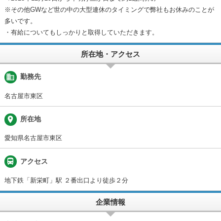
※その他GWなど世の中の大型連休のタイミングで弊社もお休みのことが
多いです。
・有給についてもしっかりと取得していただきます。
所在地・アクセス
business
勤務先
名古屋市東区
place
所在地
愛知県名古屋市東区
directions_bus
アクセス
地下鉄「新栄町」駅 ２番出口より徒歩２分
企業情報