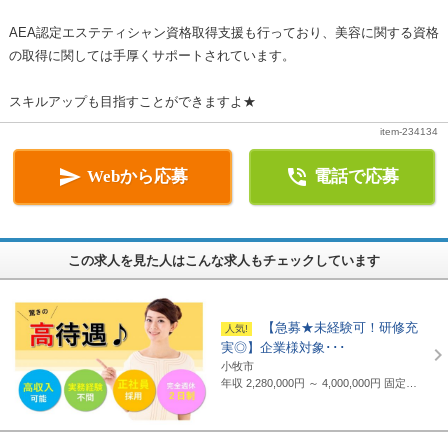
AEA認定エステティシャン資格取得支援も行っており、美容に関する資格
の取得に関しては手厚くサポートされています。
スキルアップも目指すことができますよ★
item-234134


Webから応募
電話で応募
この求人を見た人はこんな求人もチェックしています
【急募★未経験可！研修充
実◎】企業様対象･･･
小牧市
年収 2,280,000円 ～ 4,000,000円
固定給制 月給16万円～25万円（諸手当含まず）＋報奨金＋賞与年2回 ※地域・能力により異なります。 ◆正職員の平均給与例 434,000円(2019年度実績) ※上記には賞与は含まれていません。 ◆支給例 月給20万円～／東京・神奈川・千葉・埼玉の支社 月給19万円～／愛知・三重・京都・大阪の支社 月給18万円～／山梨・岐阜・静岡・滋賀・兵庫・広島・福岡の支社 ※一部支社により異なる ※入社前に行なわれる研修の受講手当は日給3500円～4000円（地域により異なる） ◆通勤交通費 月額3万5千円まで全額支給(超過部分は2万円まで半額支給)