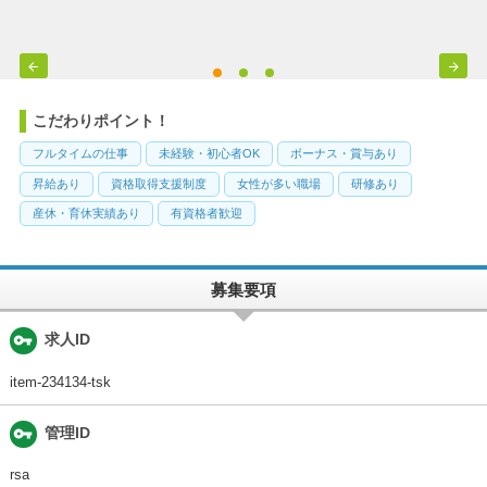


こだわりポイント！
フルタイムの仕事
未経験・初心者OK
ボーナス・賞与あり
昇給あり
資格取得支援制度
女性が多い職場
研修あり
産休・育休実績あり
有資格者歓迎
募集要項
vpn_key
求人ID
item-234134-tsk
vpn_key
管理ID
rsa