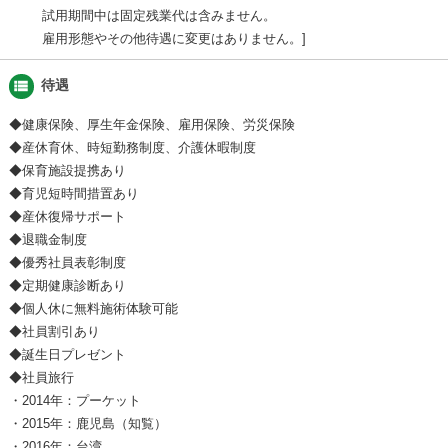
試用期間中は固定残業代は含みません。
雇用形態やその他待遇に変更はありません。
view_list
待遇
◆健康保険、厚生年金保険、雇用保険、労災保険
◆産休育休、時短勤務制度、介護休暇制度
◆保育施設提携あり
◆育児短時間措置あり
◆産休復帰サポート
◆退職金制度
◆優秀社員表彰制度
◆定期健康診断あり
◆個人休に無料施術体験可能
◆社員割引あり
◆誕生日プレゼント
◆社員旅行
・2014年：プーケット
・2015年：鹿児島（知覧）
・2016年：台湾