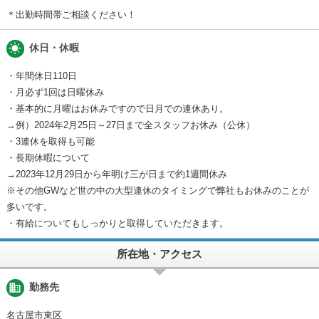
＊出勤時間帯ご相談ください！
wb_sunny
休日・休暇
・年間休日110日
・月必ず1回は日曜休み
・基本的に月曜はお休みですので日月での連休あり。
→例）2024年2月25日～27日まで全スタッフお休み（公休）
・3連休を取得も可能
・長期休暇について
→2023年12月29日から年明け三が日まで約1週間休み
※その他GWなど世の中の大型連休のタイミングで弊社もお休みのことが
多いです。
・有給についてもしっかりと取得していただきます。
所在地・アクセス
business
勤務先
名古屋市東区