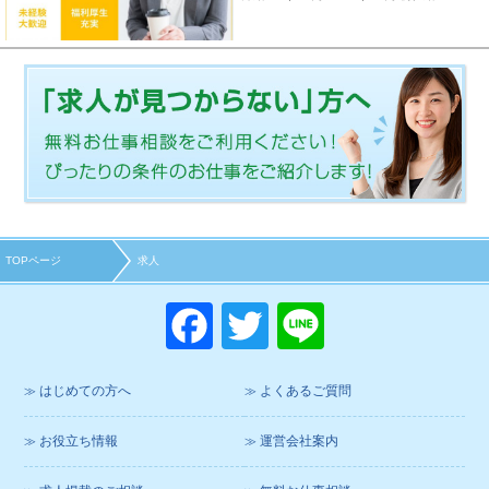
TOPページ
求人
F
T
Li
a
wi
n
c
tt
e
はじめての方へ
よくあるご質問
e
er
お役立ち情報
運営会社案内
b