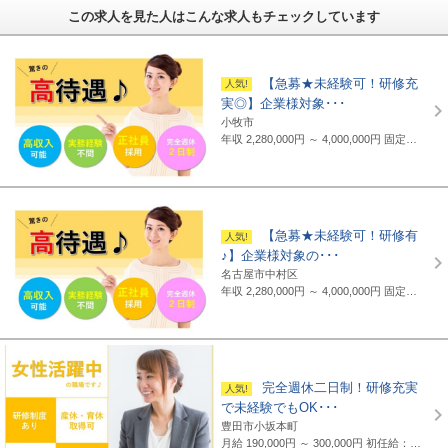
この求人を見た人はこんな求人もチェックしています
【急募★未経験可！研修充
実◎】企業様対象･･･
小牧市
年収 2,280,000円 ～ 4,000,000円
固定給制 月給16万円～25万円（諸手当含まず）＋報奨金＋賞与年2回 ※地域・能力により異なります。 ◆正職員の平均給与例 434,000円(2019年度実績) ※上記には賞与は含まれていません。 ◆支給例 月給20万円～／東京・神奈川・千葉・埼玉の支社 月給19万円～／愛知・三重・京都・大阪の支社 月給18万円～／山梨・岐阜・静岡・滋賀・兵庫・広島・福岡の支社 ※一部支社により異なる ※入社前に行なわれる研修の受講手当は日給3500円～4000円（地域により異なる） ◆通勤交通費 月額3万5千円まで全額支給(超過部分は2万円まで半額支給)
【急募★未経験可！研修有
♪】企業様対象の･･･
名古屋市中村区
年収 2,280,000円 ～ 4,000,000円
固定給制 月給16万円～25万円（諸手当含まず）＋報奨金＋賞与年2回 ※地域・能力により異なります。 ◆正職員の平均給与例 平均給与：434,000円(2019年度実績) ※上記には賞与は含まれていません。 ◆支給例 月給20万円～／東京・神奈川・千葉・埼玉の支社 月給19万円～／愛知・三重・京都・大阪の支社 月給18万円～／山梨・岐阜・静岡・滋賀・兵庫・広島・福岡の支社 ※一部支社により異なる ※入社前に行なわれる研修の受講手当は日給3500円～4000円（地域により異なる） ◆通勤交通費 月額3万5千円まで全額支給(超過部分は2万円まで半額支給)
完全週休二日制！研修充実
で未経験でもOK･･･
豊田市小坂本町
月給 190,000円 ～ 300,000円
初任給：16万～25万円+諸手当(地域・能力により異なる) 例：20万～25万円（東京都勤務） 平均給与：423,000円(平成29年度実績) ※給与は年間平均の税込定例給与であり、賞与は含んでおりません。