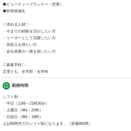
◆ビューティープランナー（営業）
◆幹部候補生
◇求める人材◇
・今までの経験を活かしたい方
・リーダーとして活躍したい方
・高収入を得たい方
・会社発展の一翼を担いたい方
◇募集学科◇
文理とも、全学部・全学科
schedule
勤務時間
シフト制
・平日（12時～21時30分）
・土曜日（9時～20時）
・日祝日（9時～18時）
上記時間内でのシフト制になります。（実働8時間）