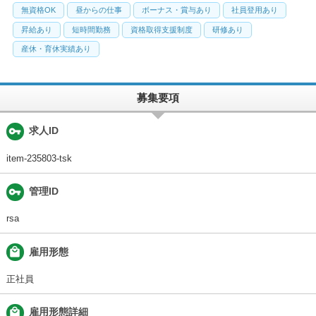
無資格OK
昼からの仕事
ボーナス・賞与あり
社員登用あり
昇給あり
短時間勤務
資格取得支援制度
研修あり
産休・育休実績あり
募集要項
vpn_key
求人ID
item-235803-tsk
vpn_key
管理ID
rsa
local_mall
雇用形態
正社員
local_mall
雇用形態詳細