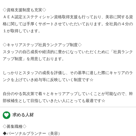
◇資格支援制度も充実◇
ＡＥＡ認定エステティシャン資格取得支援も行っており、美容に関する資
格に関しては手厚くサポートさせていただいております。全社員の４分の
１が取得しています。
◇キャリアステップ社員ランクアップ制度◇
スタッフの自己成長や経済的に豊かになっていただくために「社員ランク
アップ制度」を用意しております。
しっかりとスタッフの成長を評価し、その基準に達した際にキャリアのラ
ンクを上げていき給与等に反映していく制度です☆
自分のやる気次第で着々とキャリアアップしていくことが可能なので、幹
部候補生として目指していきたい人にとっても最適です☆
favorite
求める人材
◇募集職種◇
◆パーソナルプランナー（美容）