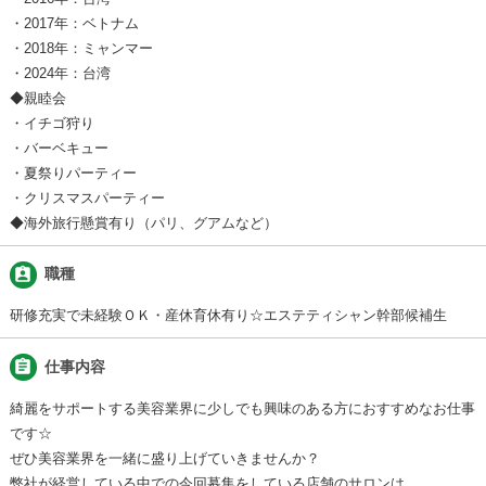
・2017年：ベトナム
・2018年：ミャンマー
・2024年：台湾
◆親睦会
・イチゴ狩り
・バーベキュー
・夏祭りパーティー
・クリスマスパーティー
◆海外旅行懸賞有り（パリ、グアムなど）
assignment_ind
職種
研修充実で未経験ＯＫ・産休育休有り☆エステティシャン幹部候補生
assignment
仕事内容
綺麗をサポートする美容業界に少しでも興味のある方におすすめなお仕事
です☆
ぜひ美容業界を一緒に盛り上げていきませんか？
弊社が経営している中での今回募集をしている店舗のサロンは、