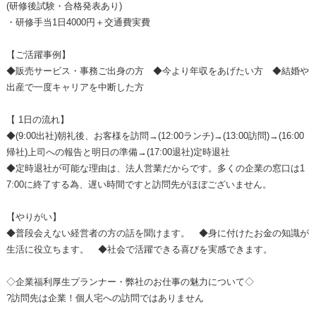
(研修後試験・合格発表あり)
・研修手当1日4000円＋交通費実費
【ご活躍事例】
◆販売サービス・事務ご出身の方 ◆今より年収をあげたい方 ◆結婚や
出産で一度キャリアを中断した方
【 1日の流れ】
◆(9:00出社)朝礼後、お客様を訪問→(12:00ランチ)→(13:00訪問)→(16:00
帰社)上司への報告と明日の準備→(17:00退社)定時退社
◆定時退社が可能な理由は、法人営業だからです。多くの企業の窓口は1
7:00に終了する為、遅い時間ですと訪問先がほぼございません。
【やりがい】
◆普段会えない経営者の方の話を聞けます。 ◆身に付けたお金の知識が
生活に役立ちます。 ◆社会で活躍できる喜びを実感できます。
◇企業福利厚生プランナー・弊社のお仕事の魅力について◇
?訪問先は企業！個人宅への訪問ではありません