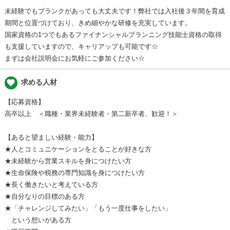
未経験でもブランクがあっても大丈夫です！弊社では入社後３年間を育成
期間と位置づけており、きめ細やかな研修を充実しています。
国家資格の1つでもあるファイナンシャルプランニング技能士資格の取得
も支援していますので、キャリアップも可能です☆
まずは会社説明会にお気軽にご参加ください☆
favorite
求める人材
【応募資格】
高卒以上 ＜職種・業界未経験者・第二新卒者、歓迎！＞
【あると望ましい経験・能力】
★人とコミュニケーションをとることが好きな方
★未経験から営業スキルを身につけたい方
★生命保険や税務の専門知識を身につけたい方
★長く働きたいと考えている方
★自分なりの目標のある方
★「チャレンジしてみたい」「もう一度仕事をしたい」
という想いがある方