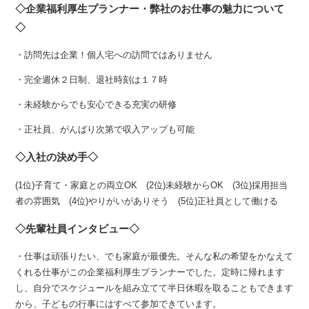
◇企業福利厚生プランナー・弊社のお仕事の魅力について
◇
・訪問先は企業！個人宅への訪問ではありません
・完全週休２日制、退社時刻は１７時
・未経験からでも安心できる充実の研修
・正社員、がんばり次第で収入アップも可能
◇入社の決め手◇
(1位)子育て・家庭との両立OK (2位)未経験からOK (3位)採用担当
者の雰囲気 (4位)やりがいがありそう (5位)正社員として働ける
◇先輩社員インタビュー◇
・仕事は頑張りたい、でも家庭が最優先。そんな私の希望をかなえて
くれる仕事がこの企業福利厚生プランナーでした。定時に帰れます
し、自分でスケジュールを組み立てて半日休暇を取ることもできます
から、子どもの行事にはすべて参加できています。