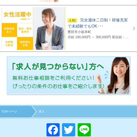
完全週休二日制！研修充実
で未経験でもOK･･･
豊田市小坂本町
月給 190,000円 ～ 300,000円
初任給：16万～25万円+諸手当(地域・能力により異なる) 例：20万～25万円（東京都勤務） 平均給与：423,000円(平成29年度実績) ※給与は年間平均の税込定例給与であり、賞与は含んでおりません。
TOPページ
求人
F
T
Li