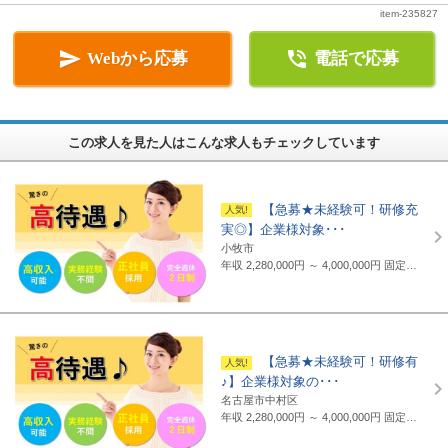
item-235827


Webから応募
電話で応募
この求人を見た人はこんな求人もチェックしています
【急募★未経験可！研修充
実◎】企業様対象･･･
小牧市
年収 2,280,000円 ～ 4,000,000円
固定給制 月給16万円～25万円（諸手当含まず）＋報奨金＋賞与年2回 ※地域・能力により異なります。 ◆正職員の平均給与例 434,000円(2019年度実績) ※上記には賞与は含まれていません。 ◆支給例 月給20万円～／東京・神奈川・千葉・埼玉の支社 月給19万円～／愛知・三重・京都・大阪の支社 月給18万円～／山梨・岐阜・静岡・滋賀・兵庫・広島・福岡の支社 ※一部支社により異なる ※入社前に行なわれる研修の受講手当は日給3500円～4000円（地域により異なる） ◆通勤交通費 月額3万5千円まで全額支給(超過部分は2万円まで半額支給)
【急募★未経験可！研修有
♪】企業様対象の･･･
名古屋市中村区
年収 2,280,000円 ～ 4,000,000円
固定給制 月給16万円～25万円（諸手当含まず）＋報奨金＋賞与年2回 ※地域・能力により異なります。 ◆正職員の平均給与例 平均給与：434,000円(2019年度実績) ※上記には賞与は含まれていません。 ◆支給例 月給20万円～／東京・神奈川・千葉・埼玉の支社 月給19万円～／愛知・三重・京都・大阪の支社 月給18万円～／山梨・岐阜・静岡・滋賀・兵庫・広島・福岡の支社 ※一部支社により異なる ※入社前に行なわれる研修の受講手当は日給3500円～4000円（地域により異なる） ◆通勤交通費 月額3万5千円まで全額支給(超過部分は2万円まで半額支給)