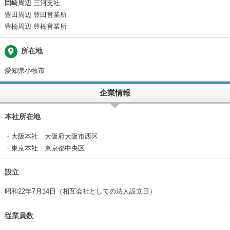
岡崎周辺 三河支社
豊田周辺 豊田営業所
豊橋周辺 豊橋営業所
place
所在地
愛知県小牧市
企業情報
本社所在地
・大阪本社 大阪府大阪市西区
・東京本社 東京都中央区
設立
昭和22年7月14日（相互会社としての法人設立日）
従業員数