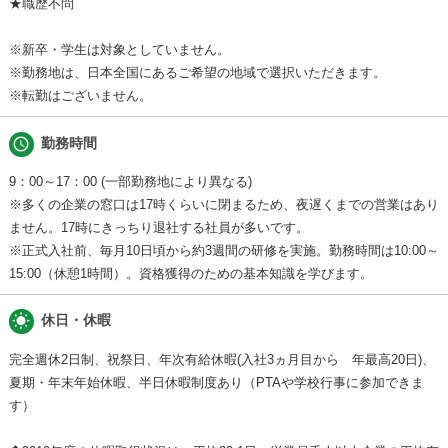
★職歴不問
※新卒・学生は対象としていません。
※勤務地は、日本全国にあるご希望の地域で選択いただきます。
※転勤はございません。
schedule
勤務時間
9：00～17：00 (一部勤務地により異なる)
※多くの企業の窓口は17時くらいに閉まるため、夜遅くまでの営業はあり
ません。17時にきっちり退社する社員が多いです。
※正式入社前、毎月10日頃から約3週間の研修を実施。勤務時間は10:00～
15:00（休憩1時間）。資格獲得のための基本知識を学びます。
wb_sunny
休日・休暇
完全週休2日制、祝祭日、年次有給休暇(入社3ヵ月目から 年最高20日)、
夏期・年末年始休暇、半日休暇制度あり（PTAや学校行事に参加できま
す）