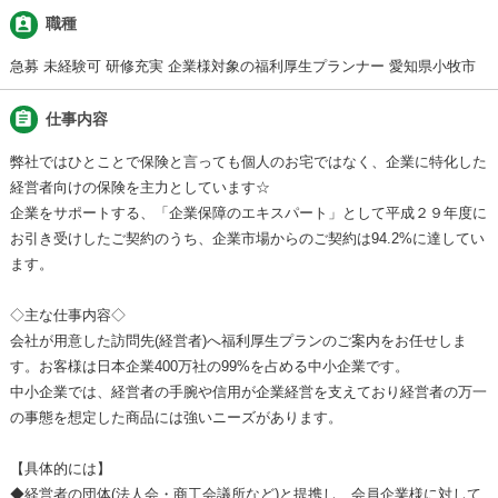
assignment_ind
職種
急募 未経験可 研修充実 企業様対象の福利厚生プランナー 愛知県小牧市
assignment
仕事内容
弊社ではひとことで保険と言っても個人のお宅ではなく、企業に特化した
経営者向けの保険を主力としています☆
企業をサポートする、「企業保障のエキスパート」として平成２９年度に
お引き受けしたご契約のうち、企業市場からのご契約は94.2%に達してい
ます。
◇主な仕事内容◇
会社が用意した訪問先(経営者)へ福利厚生プランのご案内をお任せしま
す。お客様は日本企業400万社の99%を占める中小企業です。
中小企業では、経営者の手腕や信用が企業経営を支えており経営者の万一
の事態を想定した商品には強いニーズがあります。
【具体的には】
◆経営者の団体(法人会・商工会議所など)と提携し、会員企業様に対して