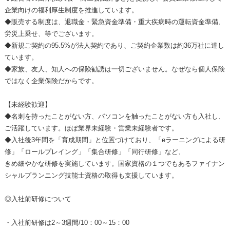
企業向けの福利厚生制度を推進しています。
◆販売する制度は、退職金・緊急資金準備・重大疾病時の運転資金準備、
労災上乗せ、等でございます。
◆新規ご契約の95.5%が法人契約であり、ご契約企業数は約36万社に達し
ています。
◆家族、友人、知人への保険勧誘は一切ございません。なぜなら個人保険
ではなく企業保険だからです。
【未経験歓迎】
◆名刺を持ったことがない方、パソコンを触ったことがない方も入社し、
ご活躍しています。ほぼ業界未経験・営業未経験者です。
◆入社後3年間を「育成期間」と位置づけており、「eラーニングによる研
修」「ロールプレイング」「集合研修」「同行研修」など、
きめ細やかな研修を実施しています。国家資格の１つでもあるファイナン
シャルプランニング技能士資格の取得も支援しています。
◎入社前研修について
・入社前研修は2～3週間/10：00～15：00