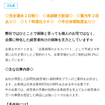
正社員
◇完全週休２日制◇ ◇未経験大歓迎◇ ◇賞与年２回
あり◇ ◇１７時退社ＯＫ◇ ◇半日休暇制度あり◇
弊社ではひとことで保険と言っても個人のお宅ではなく、
企業に特化した経営者向けの保険を主力としています☆
企業をサポートする、「企業保障のエキスパート」として平成２９年
度にお引き受けしたご契約のうち、企業市場からのご契約は94.2%に
達しています。
◇主な仕事内容◇
会社が用意した訪問先(経営者)へ福利厚生プランのご案内をお任せし
ます。お客様は日本企業400万社の99%を占める中小企業です。
中小企業では、経営者の手腕や信用が企業経営を支えており経営者の
万一の事態を想定した商品には強いニーズがあります。
【具体的には】