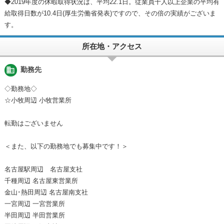
◆2019年度の休暇取得状況は、平均22.1日。従業員千人以上企業の平均有
給取得日数が10.4日(厚生労働省発表)ですので、その倍の実績がございま
す。
所在地・アクセス
business
勤務先
◇勤務地◇
☆小牧周辺 小牧営業所
転勤はございません
＜また、以下の勤務地でも募集中です！＞
名古屋駅周辺 名古屋支社
千種周辺 名古屋東営業所
金山･熱田周辺 名古屋南支社
一宮周辺 一宮営業所
半田周辺 半田営業所