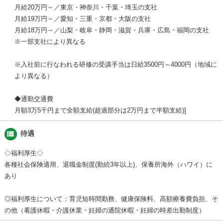
月給20万円～／東京・神奈川・千葉・埼玉の支社
月給19万円～／愛知・三重・京都・大阪の支社
月給18万円～／山梨・岐阜・静岡・滋賀・兵庫・広島・福岡の支社
※一部支社により異なる
※入社前に行なわれる研修の受講手当は日給3500円～4000円（地域に
より異なる）
◆通勤交通費
月額3万5千円まで全額支給(超過部分は2万円まで半額支給)
view_list
待遇
◇福利厚生◇
各種社会保険適用、退職金制度(勤続3年以上)、保養所海外（ハワイ）に
あり
◎福利厚生について：育児短時間勤務、健康保険料、高額療養費負担、そ
の他（看護休暇・介護休業・妊婦の通院休暇・妊婦の時差出勤制度）