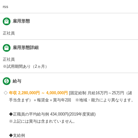
rss
local_mall
雇用形態
正社員
local_mall
雇用形態詳細
正社員
※試用期間あり（2ヵ月）

給与
年収 2,280,000円 ～ 4,000,000円
固定給制 月給16万円～25万円（諸
手当含まず）＋報奨金＋賞与年2回 ※地域・能力により異なります。
◆正職員の平均給与例 434,000円(2019年度実績)
※上記には賞与は含まれていません。
◆支給例