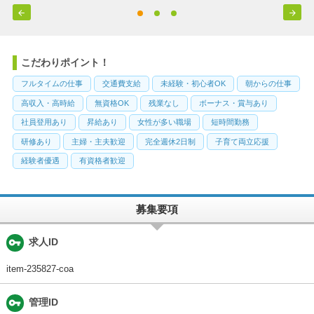


こだわりポイント！
フルタイムの仕事
交通費支給
未経験・初心者OK
朝からの仕事
高収入・高時給
無資格OK
残業なし
ボーナス・賞与あり
社員登用あり
昇給あり
女性が多い職場
短時間勤務
研修あり
主婦・主夫歓迎
完全週休2日制
子育て両立応援
経験者優遇
有資格者歓迎
募集要項
vpn_key
求人ID
item-235827-coa
vpn_key
管理ID