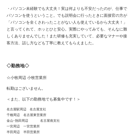
・パソコン未経験でも大丈夫！実は何よりも不安だったのが、仕事で
パソコンを使うということ。でも説明会に行ったときに面接官の方が
「パソコンを全くさわったことがない人も使えているから大丈夫！」
と言ってくれて、ホッとひと安心。実際にやってみても、そんなに難
しくありませんでした！また研修も充実していて、必要なマナーや接
客方法、話し方なども丁寧に教えてもらえました。
◇勤務地◇
☆小牧周辺 小牧営業所
転勤はございません。
＜また、以下の勤務地でも募集中です！＞
名古屋駅周辺　名古屋支社 

千種周辺 	名古屋東営業所

金山･熱田周辺 	名古屋南支社

一宮周辺 	一宮営業所

半田周辺 	半田営業所
