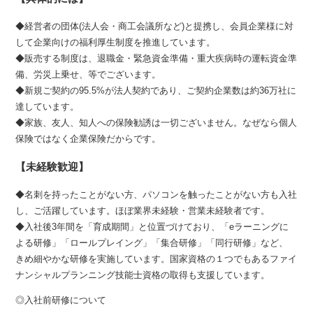
◆経営者の団体(法人会・商工会議所など)と提携し、会員企業様に対
して企業向けの福利厚生制度を推進しています。
◆販売する制度は、退職金・緊急資金準備・重大疾病時の運転資金準
備、労災上乗せ、等でございます。
◆新規ご契約の95.5%が法人契約であり、ご契約企業数は約36万社に
達しています。
◆家族、友人、知人への保険勧誘は一切ございません。なぜなら個人
保険ではなく企業保険だからです。
【未経験歓迎】
◆名刺を持ったことがない方、パソコンを触ったことがない方も入社
し、ご活躍しています。ほぼ業界未経験・営業未経験者です。
◆入社後3年間を「育成期間」と位置づけており、「eラーニングに
よる研修」「ロールプレイング」「集合研修」「同行研修」など、
きめ細やかな研修を実施しています。国家資格の１つでもあるファイ
ナンシャルプランニング技能士資格の取得も支援しています。
◎入社前研修について