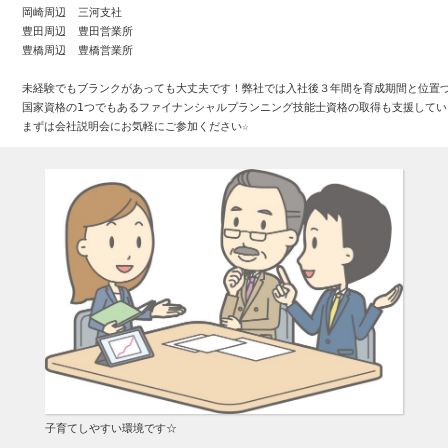
岡崎周辺 	三河支社

豊田周辺 	豊田営業所

豊橋周辺 	豊橋営業所

未経験でもブランクがあっても大丈夫です！弊社では入社後３年間を育成期間と位置づ
国家資格の1つでもあるファイナンシャルプランニング技能士資格の取得も支援してい
まずは会社説明会にお気軽にご参加ください☆
子育てしやすい環境です☆