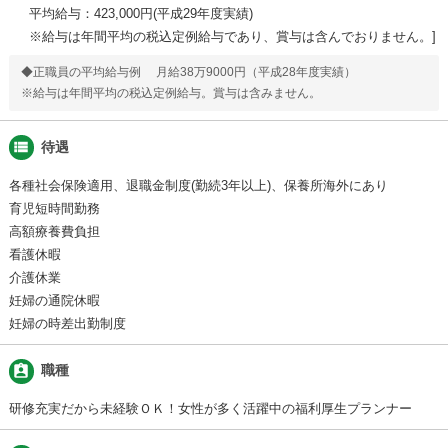
平均給与：423,000円(平成29年度実績)
※給与は年間平均の税込定例給与であり、賞与は含んでおりません。
◆正職員の平均給与例 月給38万9000円（平成28年度実績）
※給与は年間平均の税込定例給与。賞与は含みません。
view_list
待遇
各種社会保険適用、退職金制度(勤続3年以上)、保養所海外にあり
育児短時間勤務
高額療養費負担
看護休暇
介護休業
妊婦の通院休暇
妊婦の時差出勤制度
assignment_ind
職種
研修充実だから未経験ＯＫ！女性が多く活躍中の福利厚生プランナー