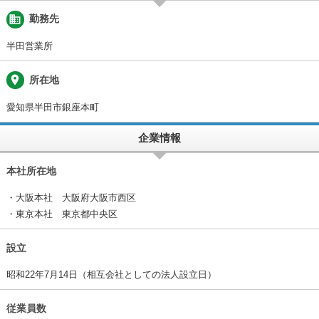
business
勤務先
半田営業所
place
所在地
愛知県半田市銀座本町
企業情報
本社所在地
・大阪本社 大阪府大阪市西区
・東京本社 東京都中央区
設立
昭和22年7月14日（相互会社としての法人設立日）
従業員数