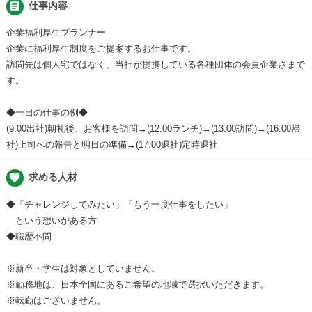
assignment
仕事内容
企業福利厚生プランナー
企業に福利厚生制度をご提案するお仕事です。
訪問先は個人宅ではなく、当社が提携している各種団体の会員企業さまで
す。
◆一日の仕事の例◆
(9:00出社)朝礼後、お客様を訪問→(12:00ランチ)→(13:00訪問)→(16:00帰
社)上司への報告と明日の準備→(17:00退社)定時退社
favorite
求める人材
◆「チャレンジしてみたい」「もう一度仕事をしたい」
という想いがある方
◆職歴不問
※新卒・学生は対象としていません。
※勤務地は、日本全国にあるご希望の地域で選択いただきます。
※転勤はございません。