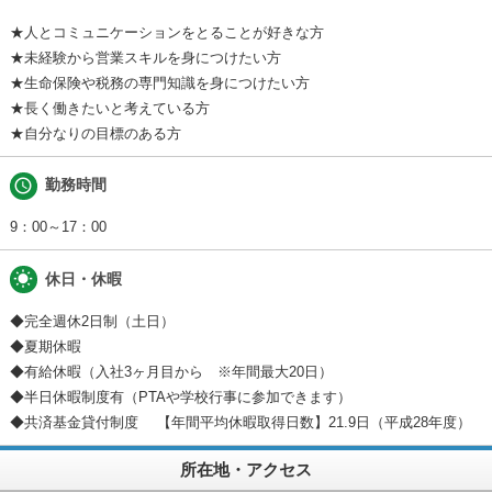
★人とコミュニケーションをとることが好きな方
★未経験から営業スキルを身につけたい方
★生命保険や税務の専門知識を身につけたい方
★長く働きたいと考えている方
★自分なりの目標のある方
schedule
勤務時間
9：00～17：00
wb_sunny
休日・休暇
◆完全週休2日制（土日）
◆夏期休暇
◆有給休暇（入社3ヶ月目から ※年間最大20日）
◆半日休暇制度有（PTAや学校行事に参加できます）
◆共済基金貸付制度 【年間平均休暇取得日数】21.9日（平成28年度）
所在地・アクセス