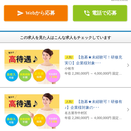


Webから応募
電話で応募
この求人を見た人はこんな求人もチェックしています
【急募★未経験可！研修充
実◎】企業様対象･･･
小牧市
年収 2,280,000円 ～ 4,000,000円
固定給制 月給16万円～25万円（諸手当含まず）＋報奨金＋賞与年2回 ※地域・能力により異なります。 ◆正職員の平均給与例 434,000円(2019年度実績) ※上記には賞与は含まれていません。 ◆支給例 月給20万円～／東京・神奈川・千葉・埼玉の支社 月給19万円～／愛知・三重・京都・大阪の支社 月給18万円～／山梨・岐阜・静岡・滋賀・兵庫・広島・福岡の支社 ※一部支社により異なる ※入社前に行なわれる研修の受講手当は日給3500円～4000円（地域により異なる） ◆通勤交通費 月額3万5千円まで全額支給(超過部分は2万円まで半額支給)
【急募★未経験可！研修有
♪】企業様対象の･･･
名古屋市中村区
年収 2,280,000円 ～ 4,000,000円
固定給制 月給16万円～25万円（諸手当含まず）＋報奨金＋賞与年2回 ※地域・能力により異なります。 ◆正職員の平均給与例 平均給与：434,000円(2019年度実績) ※上記には賞与は含まれていません。 ◆支給例 月給20万円～／東京・神奈川・千葉・埼玉の支社 月給19万円～／愛知・三重・京都・大阪の支社 月給18万円～／山梨・岐阜・静岡・滋賀・兵庫・広島・福岡の支社 ※一部支社により異なる ※入社前に行なわれる研修の受講手当は日給3500円～4000円（地域により異なる） ◆通勤交通費 月額3万5千円まで全額支給(超過部分は2万円まで半額支給)