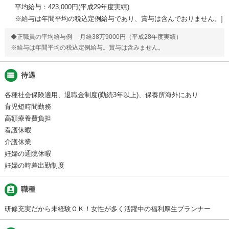
平均給与：423,000円(平成29年度実績)
※給与は年間平均の税込定例給与であり、賞与は含んでおりません。
◆正職員の平均給与例 月給38万9000円（平成28年度実績）
※給与は年間平均の税込定例給与。賞与は含みません。
view_list
待遇
各種社会保険適用、退職金制度(勤続3年以上)、保養所海外にあり
育児短時間勤務
高額療養費負担
看護休暇
介護休業
妊婦の通院休暇
妊婦の時差出勤制度
assignment_ind
職種
研修充実だから未経験ＯＫ！女性が多く活躍中の福利厚生プランナー