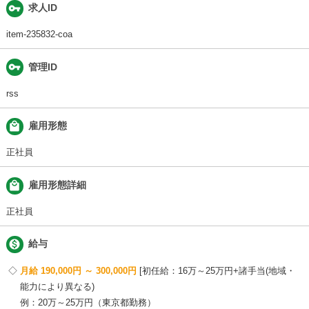
vpn_key
求人ID
item-235832-coa
vpn_key
管理ID
rss
local_mall
雇用形態
正社員
local_mall
雇用形態詳細
正社員

給与
月給 190,000円 ～ 300,000円
初任給：16万～25万円+諸手当(地域・
能力により異なる)
例：20万～25万円（東京都勤務）