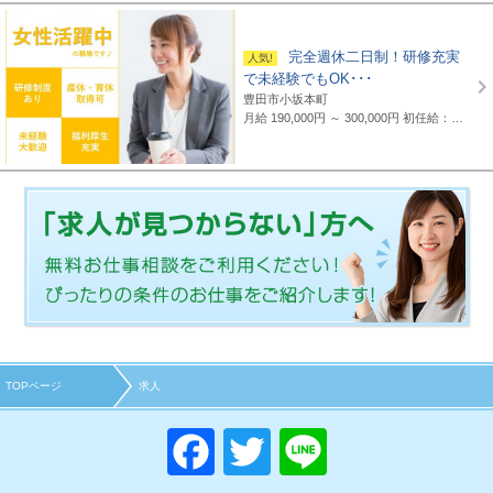
完全週休二日制！研修充実
で未経験でもOK･･･
豊田市小坂本町
月給 190,000円 ～ 300,000円
初任給：16万～25万円+諸手当(地域・能力により異なる) 例：20万～25万円（東京都勤務） 平均給与：423,000円(平成29年度実績) ※給与は年間平均の税込定例給与であり、賞与は含んでおりません。
TOPページ
求人
F
T
Li
a
wi
n