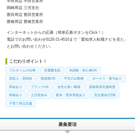
半田周辺 半田営業所
岡崎周辺 三河支社
豊田周辺 豊田営業所
豊橋周辺 豊橋営業所
インターネットからの応募（簡単応募ボタンをClick！）
電話でのお問い合わせ0120-21-4510まで「愛知求人転職ナビを見た」
とお問い合わせください。
こだわりポイント！
フルタイムの仕事
交通費支給
未経験・初心者OK
高収入・高時給
無資格OK
平日のみ勤務
ボーナス・賞与あり
昇給あり
ブランクOK
女性が多い職場
資格取得支援制度
研修あり
土日祝休み
産休・育休実績あり
完全週休2日制
子育て両立応援
募集要項