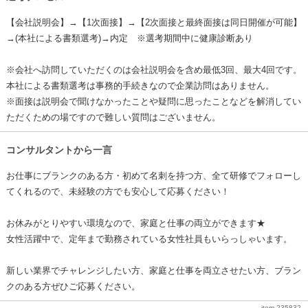
【会社説明会】→【1次面接】→【2次面接と最終面接は同日開催が可能】
→(本社による書類選考)→内定 ※選考期間中に健康診断あり
※会社へ訪問していただくのは会社説明会を含め最低3回、最大4回です。
本社による書類選考は事務的手続きなので企業訪問はありません。
※面接は説明会で聞けなかったことや疑問に思ったことなどを解消してい
ただくための場ですので難しい質問はございません。
コンサルタントから一言
お仕事にブランクのある方・初めて名刺を持つ方、全て研修でフォローし
てくれるので、未経験の方でも安心して応募ください！
お休みがとりやすい環境なので、家庭と仕事の両立ができます★
女性活躍中で、定年まで勤務されている女性社員もいらっしゃいます。
新しい業界でチャレンジしたい方、家庭と仕事を両立させたい方、ブラン
クのある方ぜひご応募ください。
item-235832