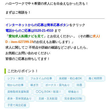
ハローワークで中々希望の求人にを出会えなかった方も！
まずはご相談を！
インターネットからの応募は簡単応募ボタン
をクリック
電話からのご応募は0120-21-4510
まで
「
愛知求人転職ナビを見て
」とお伝えください 。（その際に
求人I
D：item-627399-19
のお伝えもお願いします）」
求人に関してご 不明点や詳細の確認などございましたら、
お気軽にお問い合わせください
皆様のご応募お待ちしてます！
こだわりポイント！
シフト・休日
フルタイムの仕事
未経験・初心者OK
働く時間帯
朝からの仕事
稼ぎ方
ボーナス・賞与あり
待遇
資格取得支援制度
◯◯な方OK！歓迎！
研修あり
産休・育休実績あり
主婦・主夫歓迎
完全週休2日制
子育て両立応援