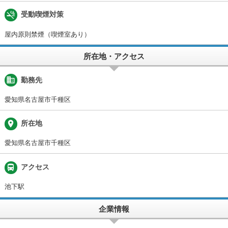
smoke_free
受動喫煙対策
屋内原則禁煙（喫煙室あり）
所在地・アクセス
business
勤務先
愛知県名古屋市千種区
place
所在地
愛知県名古屋市千種区
directions_bus
アクセス
池下駅
企業情報