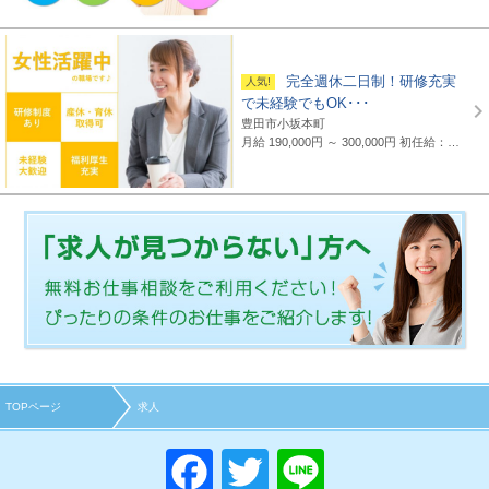
完全週休二日制！研修充実
で未経験でもOK･･･
豊田市小坂本町
月給 190,000円 ～ 300,000円
初任給：16万～25万円+諸手当(地域・能力により異なる) 例：20万～25万円（東京都勤務） 平均給与：423,000円(平成29年度実績) ※給与は年間平均の税込定例給与であり、賞与は含んでおりません。
TOPページ
求人
F
T
Li