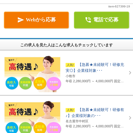
item-627399-19


Webから応募
電話で応募
この求人を見た人はこんな求人もチェックしています
【急募★未経験可！研修充
実◎】企業様対象･･･
小牧市
年収 2,280,000円 ～ 4,000,000円
固定給制 月給16万円～25万円（諸手当含まず）＋報奨金＋賞与年2回 ※地域・能力により異なります。 ◆正職員の平均給与例 434,000円(2019年度実績) ※上記には賞与は含まれていません。 ◆支給例 月給20万円～／東京・神奈川・千葉・埼玉の支社 月給19万円～／愛知・三重・京都・大阪の支社 月給18万円～／山梨・岐阜・静岡・滋賀・兵庫・広島・福岡の支社 ※一部支社により異なる ※入社前に行なわれる研修の受講手当は日給3500円～4000円（地域により異なる） ◆通勤交通費 月額3万5千円まで全額支給(超過部分は2万円まで半額支給)
【急募★未経験可！研修有
♪】企業様対象の･･･
名古屋市中村区
年収 2,280,000円 ～ 4,000,000円
固定給制 月給16万円～25万円（諸手当含まず）＋報奨金＋賞与年2回 ※地域・能力により異なります。 ◆正職員の平均給与例 平均給与：434,000円(2019年度実績) ※上記には賞与は含まれていません。 ◆支給例 月給20万円～／東京・神奈川・千葉・埼玉の支社 月給19万円～／愛知・三重・京都・大阪の支社 月給18万円～／山梨・岐阜・静岡・滋賀・兵庫・広島・福岡の支社 ※一部支社により異なる ※入社前に行なわれる研修の受講手当は日給3500円～4000円（地域により異なる） ◆通勤交通費 月額3万5千円まで全額支給(超過部分は2万円まで半額支給)