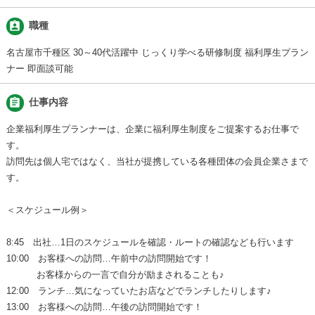
assignment_ind
職種
名古屋市千種区 30～40代活躍中 じっくり学べる研修制度 福利厚生プラン
ナー 即面談可能
assignment
仕事内容
企業福利厚生プランナーは、企業に福利厚生制度をご提案するお仕事で
す。
訪問先は個人宅ではなく、当社が提携している各種団体の会員企業さまで
す。
＜スケジュール例＞
8:45 出社…1日のスケジュールを確認・ルートの確認なども行います
10:00 お客様への訪問…午前中の訪問開始です！
お客様からの一言で自分が励まされることも♪
12:00 ランチ…気になっていたお店などでランチしたりします♪
13:00 お客様への訪問…午後の訪問開始です！