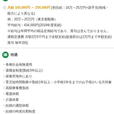
月給 160,000円 ～ 250,000円
初任給：16万～25万円+諸手当(地域・
能力により異なる)
例：20万～25万円（東京都勤務）
平均給与：434,000円(2019年度実績)
※給与は年間平均の税込定例給与であり、賞与は含んでおりません。
通勤交通費 月額3万5千円まで全額支給(超過部分は2万円まで半額支給)
賞与 毎年2回
view_list
待遇
・各種社会保険適用
・退職金制度(勤続3年以上)
・保養所海外にあり
・育児短時間勤務※勤続1年以上・小学校1年生までのお子様がいる方対象
・高額療養費負担
・看護休暇
・介護休業
・妊婦の通院休暇
・妊婦の時差出勤制度