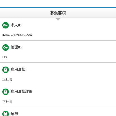
募集要項
vpn_key
求人ID
item-627399-19-coa
vpn_key
管理ID
rss
local_mall
雇用形態
正社員
local_mall
雇用形態詳細
正社員

給与