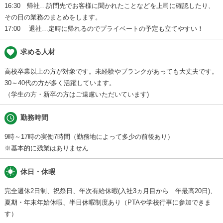
16:30 帰社…訪問先でお客様に聞かれたことなどを上司に確認したり、
その日の業務のまとめをします。
17:00 退社…定時に帰れるのでプライベートの予定も立てやすい！
favorite
求める人材
高校卒業以上の方が対象です。未経験やブランクがあっても大丈夫です。
30～40代の方が多く活躍しています。
（学生の方・新卒の方はご遠慮いただいています)
schedule
勤務時間
9時～17時の実働7時間（勤務地によって多少の前後あり）
※基本的に残業はありません
wb_sunny
休日・休暇
完全週休2日制、祝祭日、年次有給休暇(入社3ヵ月目から 年最高20日)、
夏期・年末年始休暇、半日休暇制度あり（PTAや学校行事に参加できま
す）