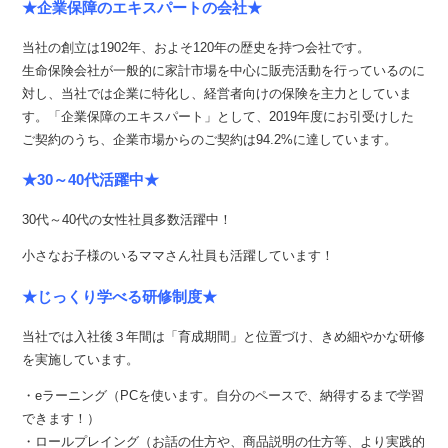
★企業保障のエキスパートの会社★
当社の創立は1902年、およそ120年の歴史を持つ会社です。
生命保険会社が一般的に家計市場を中心に販売活動を行っているのに
対し、当社では企業に特化し、経営者向けの保険を主力としていま
す。「企業保障のエキスパート」として、2019年度にお引受けした
ご契約のうち、企業市場からのご契約は94.2%に達しています。
★30～40代活躍中★
30代～40代の女性社員多数活躍中！
小さなお子様のいるママさん社員も活躍しています！
★じっくり学べる研修制度★
当社では入社後３年間は「育成期間」と位置づけ、きめ細やかな研修
を実施しています。
・eラーニング（PCを使います。自分のペースで、納得するまで学習
できます！）
・ロールプレイング（お話の仕方や、商品説明の仕方等、より実践的