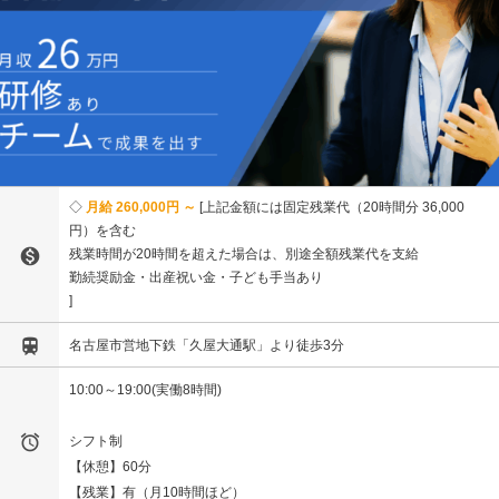
月給 260,000円 ～
上記⾦額には固定残業代（20時間分 36,000
円）を含む

残業時間が20時間を超えた場合は、別途全額残業代を⽀給
勤続奨励金・出産祝い金・子ども手当あり

名古屋市営地下鉄「久屋大通駅」より徒歩3分
10:00～19:00(実働8時間)

シフト制
【休憩】60分
【残業】有（月10時間ほど）