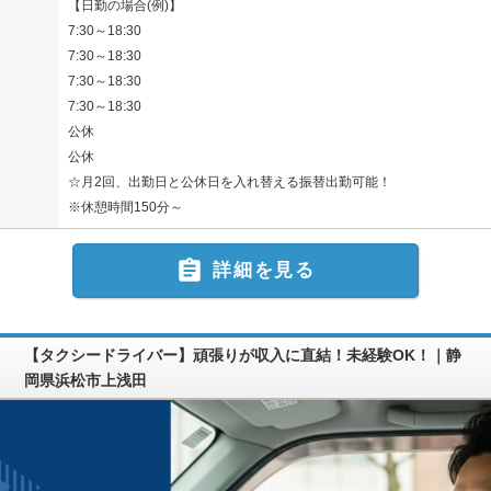
【日勤の場合(例)】
7:30～18:30
7:30～18:30
7:30～18:30
7:30～18:30
公休
公休
☆月2回、出勤日と公休日を入れ替える振替出勤可能！
※休憩時間150分～

詳細を見る
【タクシードライバー】頑張りが収入に直結！未経験OK！｜静
岡県浜松市上浅田