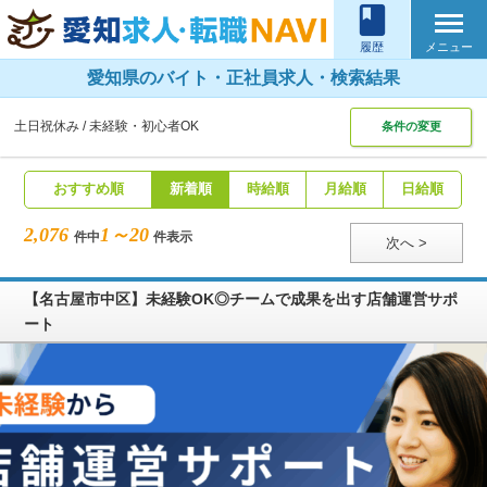
book
メニュー
履歴
愛知県のバイト・正社員求人・検索結果
土日祝休み
未経験・初心者OK
条件の変更
おすすめ順
新着順
時給順
月給順
日給順
2,076
1～20
件中
件表示
次へ >
【名古屋市中区】未経験OK◎チームで成果を出す店舗運営サポ
ート