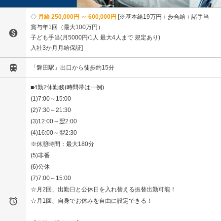
月給 250,000円 ～ 600,000円
※基本給19万円＋歩合給＋諸手当
賞与年1回（最大100万円）

子ども手当(月5000円/1人 最大4人まで 規定あり)
入社3か月月給保証

「磐田駅」出口から徒歩約15分
■4勤2休勤務(時間帯は一例)
(1)7:00～15:00
(2)7:30～21:30
(3)12:00～翌2:00
(4)16:00～翌2:30
※休憩時間：最大180分
(5)非番
(6)公休
(7)7:00～15:00
☆月2回、出勤日と公休日を入れ替える振替出勤可能！

☆月1回、自身でお休みを自由に設定できる！