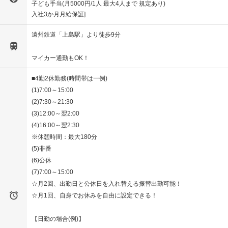
子ども手当(月5000円/1人 最大4人まで 規定あり)
入社3か月月給保証
遠州鉄道「上島駅」より徒歩9分

マイカー通勤もOK！
■4勤2休勤務(時間帯は一例)
(1)7:00～15:00
(2)7:30～21:30
(3)12:00～翌2:00
(4)16:00～翌2:30
※休憩時間：最大180分
(5)非番
(6)公休
(7)7:00～15:00
☆月2回、出勤日と公休日を入れ替える振替出勤可能！

☆月1回、自身でお休みを自由に設定できる！
【日勤の場合(例)】