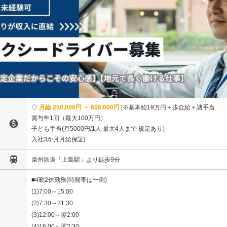
月給 250,000円 ～ 600,000円
※基本給19万円＋歩合給＋諸手当
賞与年1回（最大100万円）

子ども手当(月5000円/1人 最大4人まで 規定あり)
入社3か月月給保証

遠州鉄道「上島駅」より徒歩9分
■4勤2休勤務(時間帯は一例)
(1)7:00～15:00
(2)7:30～21:30
(3)12:00～翌2:00
(4)16:00～翌2:30