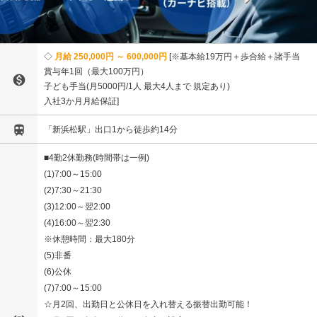
月給 250,000円 ～ 600,000円
※基本給19万円＋歩合給＋諸手当
賞与年1回（最大100万円）

子ども手当(月5000円/1人 最大4人まで 規定あり)
入社3か月月給保証

「新浜松駅」出口1から徒歩約14分
■4勤2休勤務(時間帯は一例)
(1)7:00～15:00
(2)7:30～21:30
(3)12:00～翌2:00
(4)16:00～翌2:30
※休憩時間：最大180分
(5)非番
(6)公休
(7)7:00～15:00
☆月2回、出勤日と公休日を入れ替える振替出勤可能！