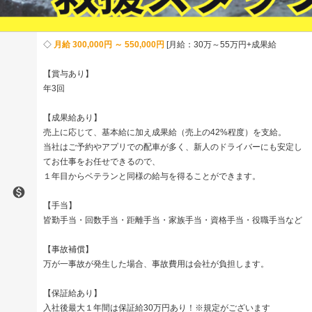
月給 300,000円 ～ 550,000円
月給：30万～55万円+成果給
【賞与あり】
年3回
【成果給あり】
売上に応じて、基本給に加え成果給（売上の42%程度）を支給。
当社はご予約やアプリでの配車が多く、新人のドライバーにも安定し
てお仕事をお任せできるので、
１年目からベテランと同様の給与を得ることができます。

【手当】
皆勤手当・回数手当・距離手当・家族手当・資格手当・役職手当など
【事故補償】
万が一事故が発生した場合、事故費用は会社が負担します。
【保証給あり】
入社後最大１年間は保証給30万円あり！※規定がございます