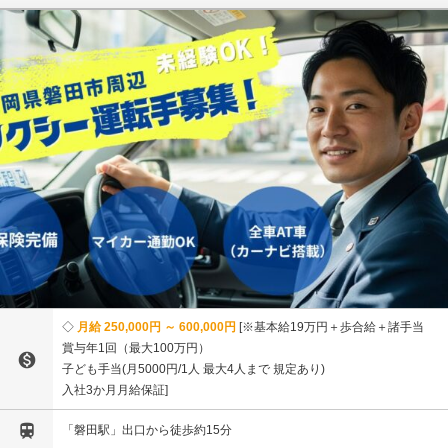
月給 250,000円 ～ 600,000円
※基本給19万円＋歩合給＋諸手当
賞与年1回（最大100万円）

子ども手当(月5000円/1人 最大4人まで 規定あり)
入社3か月月給保証

「磐田駅」出口から徒歩約15分