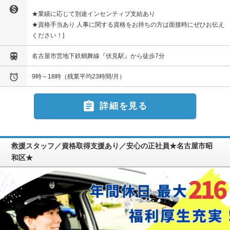

★業績に応じて別途インセンティブ支給あり
★資格手当あり 人事に関する資格をお持ちの方は面接時にぜひお伝え
ください！

名古屋市営地下鉄鶴舞線『伏見駅』から徒歩7分

9時～18時（残業平均23時間/月）

詳細を見る
救援スタッフ／資格取得支援あり／安心の正社員★名古屋市昭
和区★