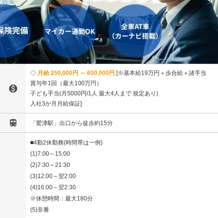
月給 250,000円 ～ 600,000円
※基本給19万円＋歩合給＋諸手当
賞与年1回（最大100万円）

子ども手当(月5000円/1人 最大4人まで 規定あり)
入社3か月月給保証

「鷲津駅」出口から徒歩約15分
■4勤2休勤務(時間帯は一例)
(1)7:00～15:00
(2)7:30～21:30
(3)12:00～翌2:00
(4)16:00～翌2:30
※休憩時間：最大180分
(5)非番