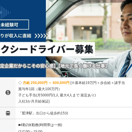
月給 250,000円 ～ 600,000円
※基本給19万円＋歩合給＋諸手当
賞与年1回（最大100万円）

子ども手当(月5000円/1人 最大4人まで 規定あり)
入社3か月月給保証

「鷲津駅」出口から徒歩約15分
■4勤2休勤務(時間帯は一例)
(1)7:00～15:00