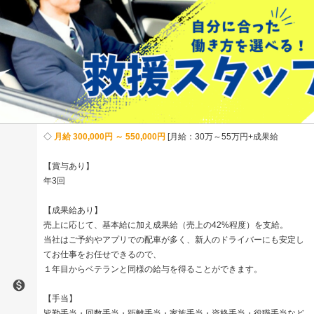
月給 300,000円 ～ 550,000円
月給：30万～55万円+成果給
【賞与あり】
年3回
【成果給あり】
売上に応じて、基本給に加え成果給（売上の42%程度）を支給。
当社はご予約やアプリでの配車が多く、新人のドライバーにも安定し
てお仕事をお任せできるので、
１年目からベテランと同様の給与を得ることができます。

【手当】
皆勤手当・回数手当・距離手当・家族手当・資格手当・役職手当など