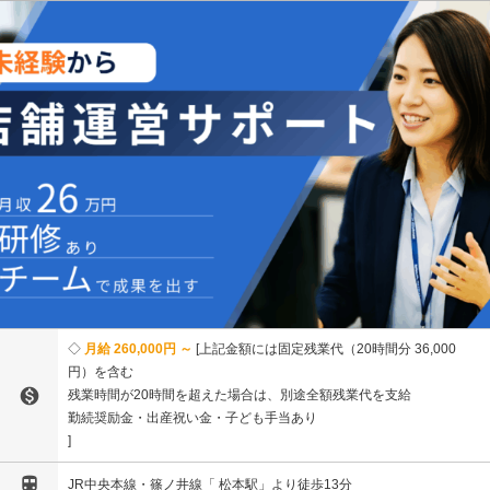
月給 260,000円 ～
上記⾦額には固定残業代（20時間分 36,000
円）を含む

残業時間が20時間を超えた場合は、別途全額残業代を⽀給
勤続奨励金・出産祝い金・子ども手当あり

JR中央本線・篠ノ井線「 松本駅」より徒歩13分