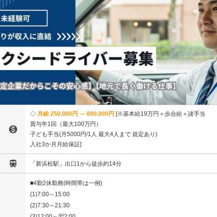
月給 250,000円 ～ 600,000円
※基本給19万円＋歩合給＋諸手当
賞与年1回（最大100万円）

子ども手当(月5000円/1人 最大4人まで 規定あり)
入社3か月月給保証

「新浜松駅」出口1から徒歩約14分
■4勤2休勤務(時間帯は一例)
(1)7:00～15:00
(2)7:30～21:30
(3)12:00～翌2:00