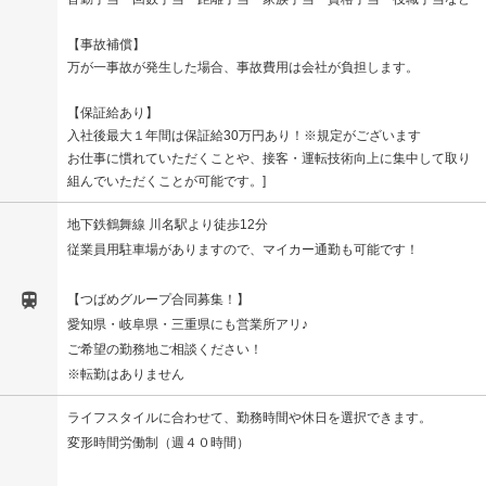
【事故補償】
万が一事故が発生した場合、事故費用は会社が負担します。
【保証給あり】
入社後最大１年間は保証給30万円あり！※規定がございます
お仕事に慣れていただくことや、接客・運転技術向上に集中して取り
組んでいただくことが可能です。
地下鉄鶴舞線 川名駅より徒歩12分
従業員用駐車場がありますので、マイカー通勤も可能です！

【つばめグループ合同募集！】
愛知県・岐阜県・三重県にも営業所アリ♪
ご希望の勤務地ご相談ください！
※転勤はありません
ライフスタイルに合わせて、勤務時間や休日を選択できます。
変形時間労働制（週４０時間）