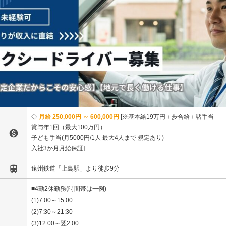
月給 250,000円 ～ 600,000円
※基本給19万円＋歩合給＋諸手当
賞与年1回（最大100万円）

子ども手当(月5000円/1人 最大4人まで 規定あり)
入社3か月月給保証

遠州鉄道「上島駅」より徒歩9分
■4勤2休勤務(時間帯は一例)
(1)7:00～15:00
(2)7:30～21:30
(3)12:00～翌2:00