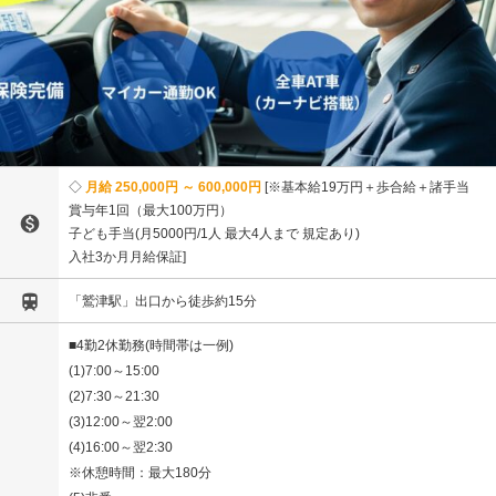
月給 250,000円 ～ 600,000円
※基本給19万円＋歩合給＋諸手当
賞与年1回（最大100万円）

子ども手当(月5000円/1人 最大4人まで 規定あり)
入社3か月月給保証

「鷲津駅」出口から徒歩約15分
■4勤2休勤務(時間帯は一例)
(1)7:00～15:00
(2)7:30～21:30
(3)12:00～翌2:00
(4)16:00～翌2:30
※休憩時間：最大180分