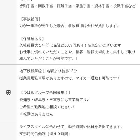
皆勤手当・回数手当・距離手当・家族手当・資格手当・役職手当など
【事故補償】
万が一事故が発生した場合、事故費用は会社が負担します。
【保証給あり】
入社後最大１年間は保証給30万円あり！※規定がございます
お仕事に慣れていただくことや、接客・運転技術向上に集中して取り
組んでいただくことが可能です。
地下鉄鶴舞線 川名駅より徒歩12分
従業員用駐車場がありますので、マイカー通勤も可能です！

【つばめグループ合同募集！】
愛知県・岐阜県・三重県にも営業所アリ♪
ご希望の勤務地ご相談ください！
※転勤はありません
ライフスタイルに合わせて、勤務時間や休日を選択できます。
変形時間労働制（週４０時間）