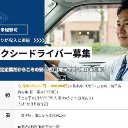
月給 250,000円 ～ 600,000円
※基本給19万円＋歩合給＋諸手当
賞与年1回（最大100万円）

子ども手当(月5000円/1人 最大4人まで 規定あり)
入社3か月月給保証

「鷲津駅」出口から徒歩約15分
■4勤2休勤務(時間帯は一例)