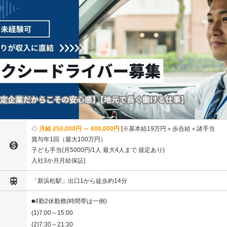
月給 250,000円 ～ 600,000円
※基本給19万円＋歩合給＋諸手当
賞与年1回（最大100万円）

子ども手当(月5000円/1人 最大4人まで 規定あり)
入社3か月月給保証

「新浜松駅」出口1から徒歩約14分
■4勤2休勤務(時間帯は一例)
(1)7:00～15:00
(2)7:30～21:30