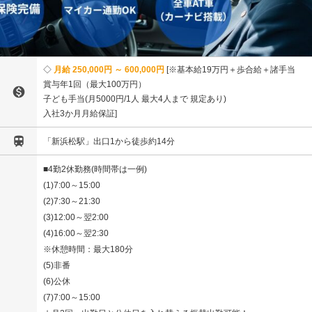
月給 250,000円 ～ 600,000円
※基本給19万円＋歩合給＋諸手当
賞与年1回（最大100万円）

子ども手当(月5000円/1人 最大4人まで 規定あり)
入社3か月月給保証

「新浜松駅」出口1から徒歩約14分
■4勤2休勤務(時間帯は一例)
(1)7:00～15:00
(2)7:30～21:30
(3)12:00～翌2:00
(4)16:00～翌2:30
※休憩時間：最大180分
(5)非番
(6)公休
(7)7:00～15:00