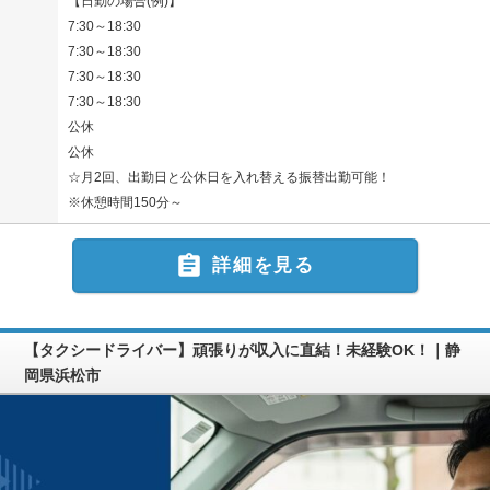
【日勤の場合(例)】
7:30～18:30
7:30～18:30
7:30～18:30
7:30～18:30
公休
公休
☆月2回、出勤日と公休日を入れ替える振替出勤可能！
※休憩時間150分～

詳細を見る
【タクシードライバー】頑張りが収入に直結！未経験OK！｜静
岡県浜松市