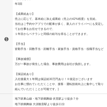
年3回
【成果給あり】
売上に応じて、基本給に加え成果給（売上の42%程度）を支給。
当社はご予約やアプリでの配車が多く、新人のドライバーにも安定し
てお仕事をお任せできるので、
１年目からベテランと同様の給与を得ることができます。

【手当】
皆勤手当・回数手当・距離手当・家族手当・資格手当・役職手当など
【事故補償】
万が一事故が発生した場合、事故費用は会社が負担します。
【保証給あり】
入社後最大１年間は保証給30万円あり！※規定がございます
お仕事に慣れていただくことや、接客・運転技術向上に集中して取り
組んでいただくことが可能です。
地下鉄東山線・地下鉄鶴舞線 伏見駅より徒歩７分
地下鉄鶴舞線 大須観音駅より徒歩11分