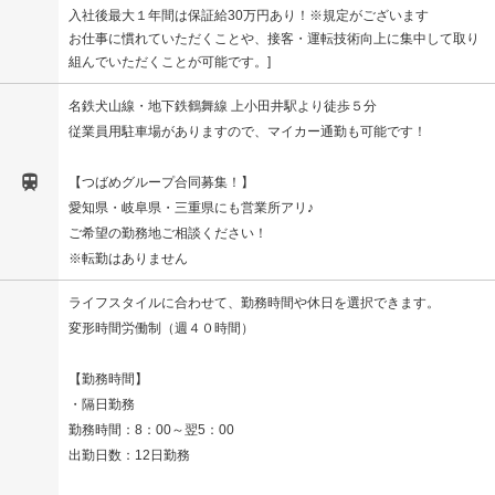
入社後最大１年間は保証給30万円あり！※規定がございます
お仕事に慣れていただくことや、接客・運転技術向上に集中して取り
組んでいただくことが可能です。
名鉄犬山線・地下鉄鶴舞線 上小田井駅より徒歩５分
従業員用駐車場がありますので、マイカー通勤も可能です！

【つばめグループ合同募集！】
愛知県・岐阜県・三重県にも営業所アリ♪
ご希望の勤務地ご相談ください！
※転勤はありません
ライフスタイルに合わせて、勤務時間や休日を選択できます。
変形時間労働制（週４０時間）
【勤務時間】
・隔日勤務
勤務時間：8：00～翌5：00
出勤日数：12日勤務