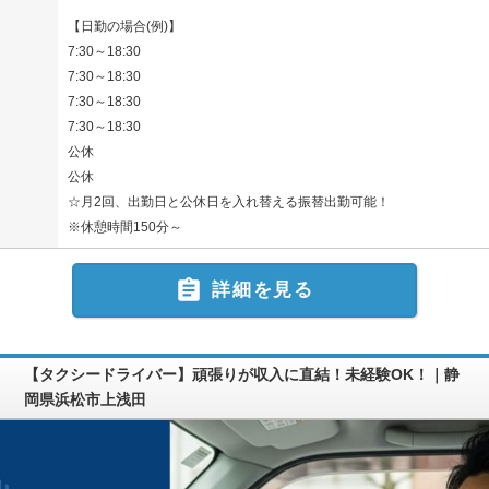
【日勤の場合(例)】
7:30～18:30
7:30～18:30
7:30～18:30
7:30～18:30
公休
公休
☆月2回、出勤日と公休日を入れ替える振替出勤可能！
※休憩時間150分～

詳細を見る
【タクシードライバー】頑張りが収入に直結！未経験OK！｜静
岡県浜松市上浅田