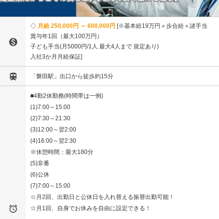
月給 250,000円 ～ 600,000円
※基本給19万円＋歩合給＋諸手当
賞与年1回（最大100万円）

子ども手当(月5000円/1人 最大4人まで 規定あり)
入社3か月月給保証

「磐田駅」出口から徒歩約15分
■4勤2休勤務(時間帯は一例)
(1)7:00～15:00
(2)7:30～21:30
(3)12:00～翌2:00
(4)16:00～翌2:30
※休憩時間：最大180分
(5)非番
(6)公休
(7)7:00～15:00
☆月2回、出勤日と公休日を入れ替える振替出勤可能！

☆月1回、自身でお休みを自由に設定できる！