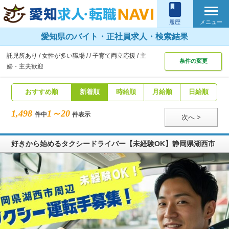
book
メニュー
履歴
愛知県のバイト・正社員求人・検索結果
託児所あり
女性が多い職場
子育て両立応援
主
条件の変更
婦・主夫歓迎
おすすめ順
新着順
時給順
月給順
日給順
1,498
1～20
件中
件表示
次へ >
好きから始めるタクシードライバー【未経験OK】静岡県湖西市