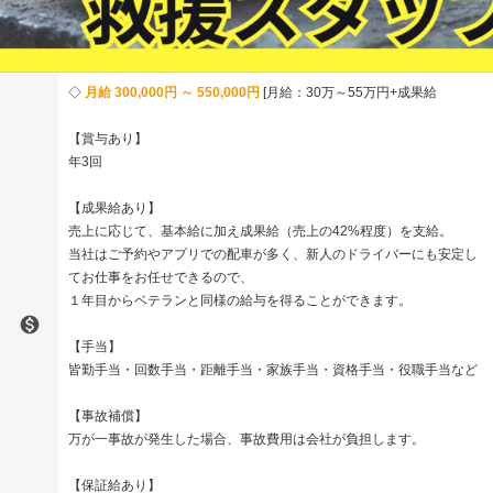
月給 300,000円 ～ 550,000円
月給：30万～55万円+成果給
【賞与あり】
年3回
【成果給あり】
売上に応じて、基本給に加え成果給（売上の42%程度）を支給。
当社はご予約やアプリでの配車が多く、新人のドライバーにも安定し
てお仕事をお任せできるので、
１年目からベテランと同様の給与を得ることができます。

【手当】
皆勤手当・回数手当・距離手当・家族手当・資格手当・役職手当など
【事故補償】
万が一事故が発生した場合、事故費用は会社が負担します。
【保証給あり】