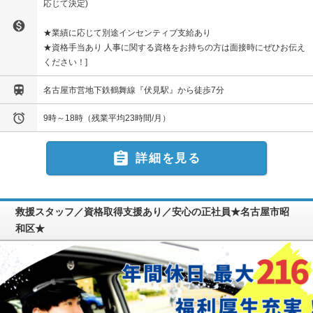
応じて決定)

★業績に応じて別途インセンティブ支給あり
★資格手当あり 人事に関する資格をお持ちの方は面接時にぜひお伝え
ください！

名古屋市営地下鉄鶴舞線『伏見駅』から徒歩7分

9時～18時（残業平均23時間/月）

詳細を見る
救援スタッフ／資格取得支援あり／安心の正社員★名古屋市昭
和区★