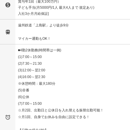
賞与年1回（最大100万円）

子ども手当(月5000円/1人 最大4人まで 規定あり)
入社3か月月給保証
遠州鉄道「上島駅」より徒歩9分

マイカー通勤もOK！
■4勤2休勤務(時間帯は一例)
(1)7:00～15:00
(2)7:30～21:30
(3)12:00～翌2:00
(4)16:00～翌2:30
※休憩時間：最大180分
(5)非番
(6)公休
(7)7:00～15:00
☆月2回、出勤日と公休日を入れ替える振替出勤可能！

☆月1回、自身でお休みを自由に設定できる！