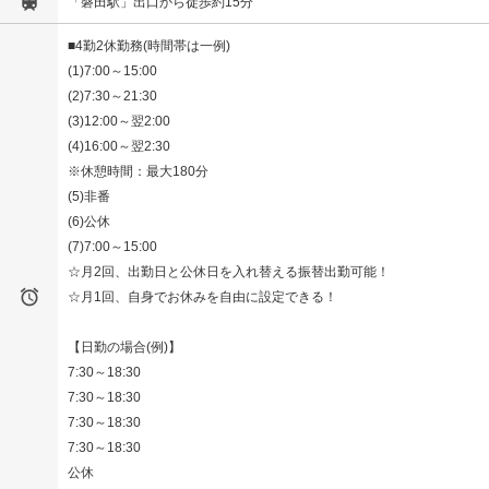

「磐田駅」出口から徒歩約15分
■4勤2休勤務(時間帯は一例)
(1)7:00～15:00
(2)7:30～21:30
(3)12:00～翌2:00
(4)16:00～翌2:30
※休憩時間：最大180分
(5)非番
(6)公休
(7)7:00～15:00
☆月2回、出勤日と公休日を入れ替える振替出勤可能！

☆月1回、自身でお休みを自由に設定できる！
【日勤の場合(例)】
7:30～18:30
7:30～18:30
7:30～18:30
7:30～18:30
公休