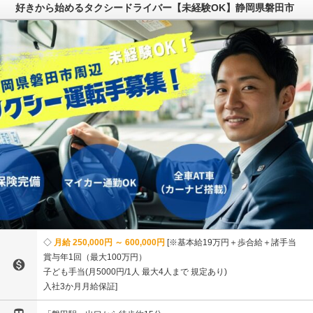
好きから始めるタクシードライバー【未経験OK】静岡県磐田市
月給 250,000円 ～ 600,000円
※基本給19万円＋歩合給＋諸手当
賞与年1回（最大100万円）

子ども手当(月5000円/1人 最大4人まで 規定あり)
入社3か月月給保証