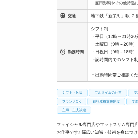
雇用形態やその他待遇に

地下鉄「新栄町」駅 ２
交通
シフト制
・平日（12時～21時30
・土曜日（9時～20時）

・日祝日（9時～18時）
勤務時間
上記時間内でのシフト制
＊出勤時間帯ご相談く
シフト・休日
フルタイムの仕事
交
ブランクOK
資格取得支援制度
学
主婦・主夫歓迎
フェイシャル専門店やフットスリム専門
お仕事です♪ 幅広い知識・技術を身につけ