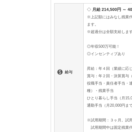
月給 214,500円 ～ 4
※上記額にはみなし残業代（
ます。
※超過分は全額支給しま
◎年収500万可能！
◎インセンティブあり
昇給：年４回（業績に応

給与
賞与：年２回・決算賞与
役職手当・責任者手当・
種）・残業手当
ひとり暮らし手当（月15,
通勤手当（月20,000円ま
※試用期間：３ヶ月。試用期
試用期間中は固定残業代