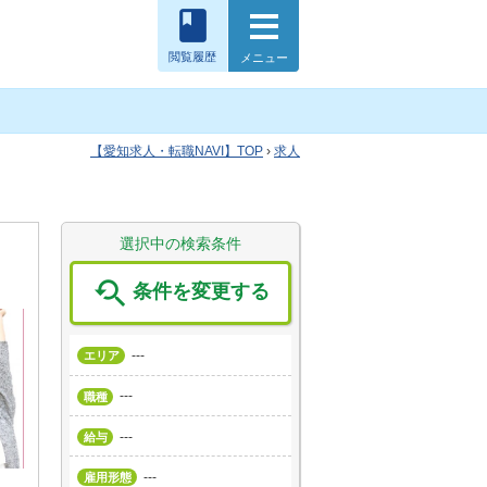
book
閲覧履歴
メニュー
愛知求人・転職NAVI
TOP
›
求人
選択中の検索条件

条件を変更する
---
エリア
---
職種
---
給与
---
雇用形態