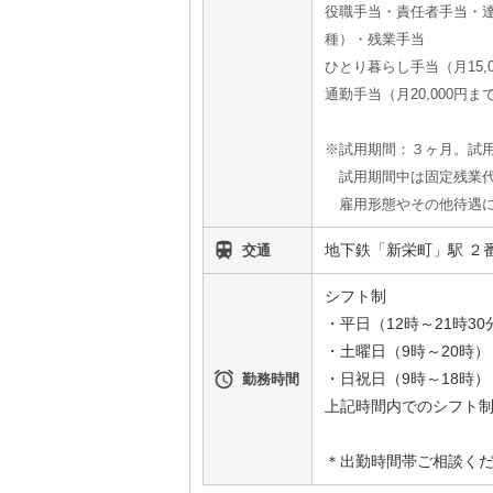
役職手当・責任者手当・
種）・残業手当
ひとり暮らし手当（月15,
通勤手当（月20,000円ま
※試用期間：３ヶ月。試用期
試用期間中は固定残業代
雇用形態やその他待遇に

地下鉄「新栄町」駅 ２
交通
シフト制
・平日（12時～21時30
・土曜日（9時～20時）

・日祝日（9時～18時）
勤務時間
上記時間内でのシフト制
＊出勤時間帯ご相談く