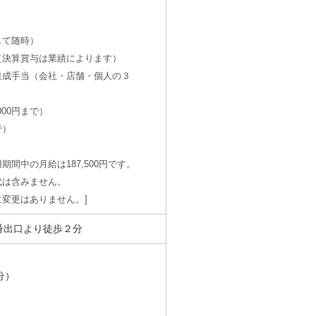
じて随時）
（決算賞与は業績によります）
達成手当（会社・店舗・個人の３
000円まで）
で）
間中の月給は187,500円です。
は含みません。
変更はありません。
番出口より徒歩２分
分）