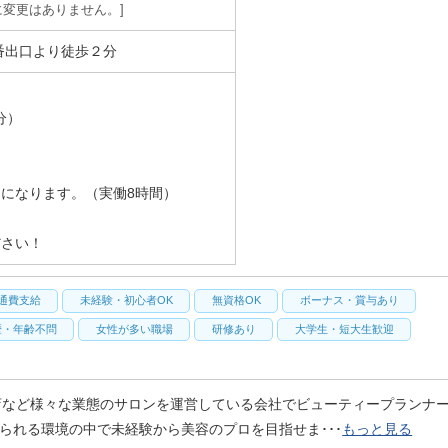
変更はありません。
番出口より徒歩２分
分）
になります。（実働8時間）
ださい！
通費支給
未経験・初心者OK
無資格OK
ボーナス・賞与あり
歴・年齢不問
女性が多い職場
研修あり
大学生・短大生歓迎
店など様々な業態のサロンを運営している会社でビューティープランナ
られる環境の中で未経験から美容のプロを目指せま･･･
もっと見る