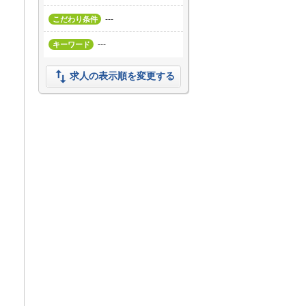
---
こだわり条件
---
キーワード

求人の表示順を変更する