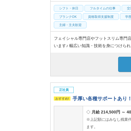
シフト・休日
フルタイムの仕事
交
ブランクOK
資格取得支援制度
学
主婦・主夫歓迎
フェイシャル専門店やフットスリム専門
います♪ 幅広い知識・技術を身につけられ
正社員
手厚い各種サポートあり
月給 214,500円 ～ 4
※上記額にはみなし残業代（
ます。