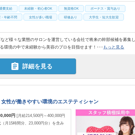
通費支給
未経験・初心者OK
無資格OK
ボーナス・賞与あり
歴・年齢不問
女性が多い職場
研修あり
大学生・短大生歓迎
店など様々な業態のサロンを運営している会社で将来の幹部候補を募集
る環境の中で未経験から美容のプロを目指せます！･･･
もっと見る

詳細を見る
！女性が働きやすい環境のエステティシャン
00,000円
月給214,500円～400,000円
月15時間分、23,000円分）を含み