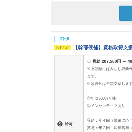
正社員
【幹部候補】資格取得支援
月給 207,500円 ～ 4
※上記額にはみなし残業代（
ます。
※超過分は全額支給しま
◎年収500万可能！
◎インセンティブあり
昇給：年４回（業績に応

給与
賞与：年２回・決算賞与