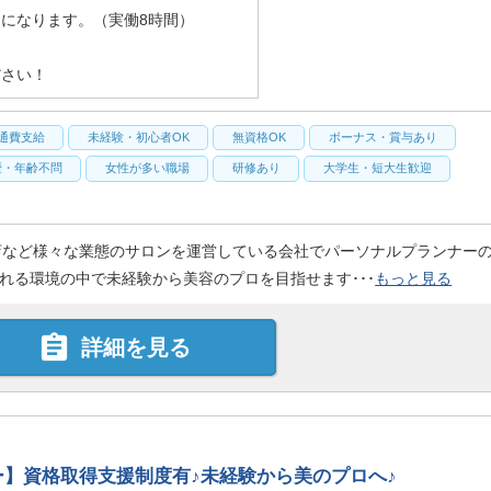
になります。（実働8時間）
ださい！
通費支給
未経験・初心者OK
無資格OK
ボーナス・賞与あり
歴・年齢不問
女性が多い職場
研修あり
大学生・短大生歓迎
店など様々な業態のサロンを運営している会社でパーソナルプランナー
れる環境の中で未経験から美容のプロを目指せます･･･
もっと見る

詳細を見る
】資格取得支援制度有♪未経験から美のプロへ♪