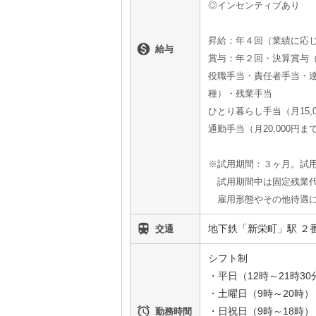
◎インセンティブあり
昇給：年４回（業績に応

給与
賞与：年２回・決算賞与
役職手当・責任者手当・
種）・残業手当
ひとり暮らし手当（月15,
通勤手当（月20,000円ま
※試用期間：３ヶ月。試用期
試用期間中は固定残業代
雇用形態やその他待遇に

地下鉄「新栄町」駅 ２
交通
シフト制
・平日（12時～21時30
・土曜日（9時～20時）

・日祝日（9時～18時）
勤務時間