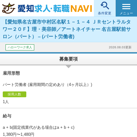

メニュー
条件変更
【愛知県名古屋市中村区名駅１－１－４ ＪＲセントラルタ
ワー２０Ｆ】理・美容師／アートネイチャー 名古屋駅前サ
ロン（パート） – (パート労働者)
ハローワーク求人
2026.08.03更新
募集要項
雇用形態
パート労働者 (雇用期間の定めあり（4ヶ月以上）)
採用人数
1人
給与
a + b(固定残業代がある場合はa + b + c)
1,380円〜1,480円