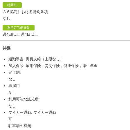
時間外
３６協定における特別条項
なし
週所定労働日数
週4日以上 週4日以上
待遇
通勤手当: 実費支給（上限なし）
加入保険: 雇用保険，労災保険，健康保険，厚生年金
定年制:
なし
再雇用:
なし
利用可能な託児所:
なし
マイカー通勤: マイカー通勤
可
駐車場の有無