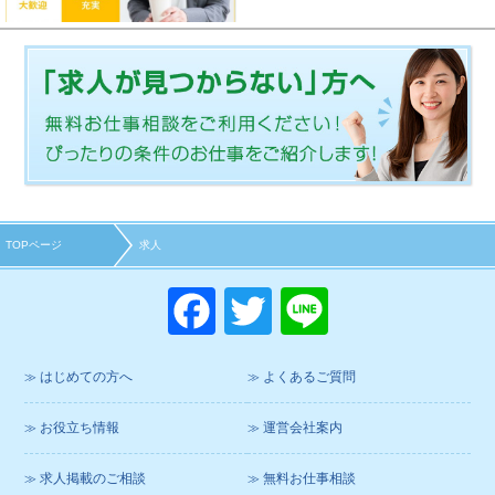
TOPページ
求人
F
T
Li
a
wi
n
c
tt
e
はじめての方へ
よくあるご質問
e
er
お役立ち情報
運営会社案内
b
o
求人掲載のご相談
無料お仕事相談