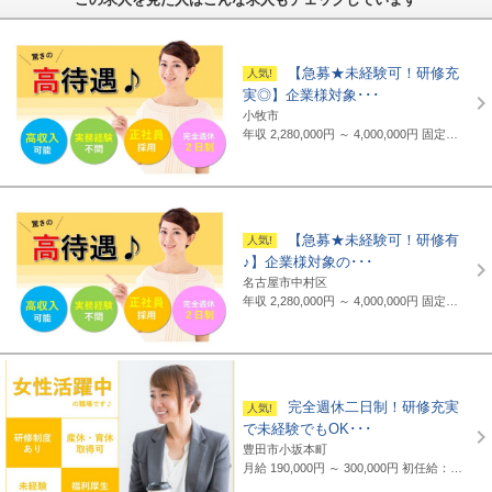
【急募★未経験可！研修充
実◎】企業様対象･･･
小牧市
年収 2,280,000円 ～ 4,000,000円
固定給制 月給16万円～25万円（諸手当含まず）＋報奨金＋賞与年2回 ※地域・能力により異なります。 ◆正職員の平均給与例 434,000円(2019年度実績) ※上記には賞与は含まれていません。 ◆支給例 月給20万円～／東京・神奈川・千葉・埼玉の支社 月給19万円～／愛知・三重・京都・大阪の支社 月給18万円～／山梨・岐阜・静岡・滋賀・兵庫・広島・福岡の支社 ※一部支社により異なる ※入社前に行なわれる研修の受講手当は日給3500円～4000円（地域により異なる） ◆通勤交通費 月額3万5千円まで全額支給(超過部分は2万円まで半額支給)
【急募★未経験可！研修有
♪】企業様対象の･･･
名古屋市中村区
年収 2,280,000円 ～ 4,000,000円
固定給制 月給16万円～25万円（諸手当含まず）＋報奨金＋賞与年2回 ※地域・能力により異なります。 ◆正職員の平均給与例 平均給与：434,000円(2019年度実績) ※上記には賞与は含まれていません。 ◆支給例 月給20万円～／東京・神奈川・千葉・埼玉の支社 月給19万円～／愛知・三重・京都・大阪の支社 月給18万円～／山梨・岐阜・静岡・滋賀・兵庫・広島・福岡の支社 ※一部支社により異なる ※入社前に行なわれる研修の受講手当は日給3500円～4000円（地域により異なる） ◆通勤交通費 月額3万5千円まで全額支給(超過部分は2万円まで半額支給)
完全週休二日制！研修充実
で未経験でもOK･･･
豊田市小坂本町
月給 190,000円 ～ 300,000円
初任給：16万～25万円+諸手当(地域・能力により異なる) 例：20万～25万円（東京都勤務） 平均給与：423,000円(平成29年度実績) ※給与は年間平均の税込定例給与であり、賞与は含んでおりません。