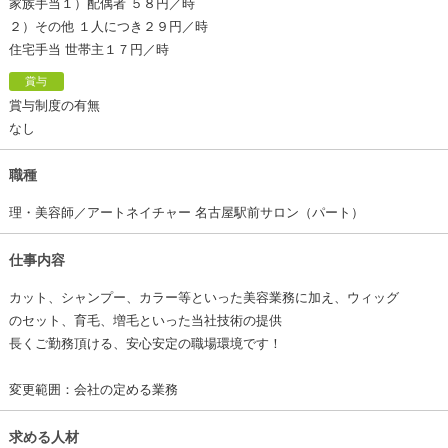
家族手当１）配偶者 ５８円／時
２）その他 １人につき２９円／時
住宅手当 世帯主１７円／時
賞与
賞与制度の有無
なし
職種
理・美容師／アートネイチャー 名古屋駅前サロン（パート）
仕事内容
カット、シャンプー、カラー等といった美容業務に加え、ウィッグ
のセット、育毛、増毛といった当社技術の提供
長くご勤務頂ける、安心安定の職場環境です！
変更範囲：会社の定める業務
求める人材