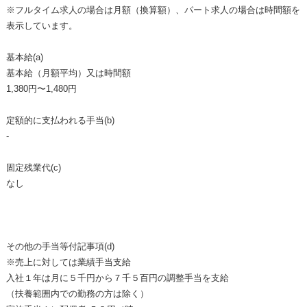
※フルタイム求人の場合は月額（換算額）、パート求人の場合は時間額を
表示しています。
基本給(a)
基本給（月額平均）又は時間額
1,380円〜1,480円
定額的に支払われる手当(b)
-
固定残業代(c)
なし
その他の手当等付記事項(d)
※売上に対しては業績手当支給
入社１年は月に５千円から７千５百円の調整手当を支給
（扶養範囲内での勤務の方は除く）