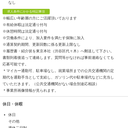
なし
求人条件にかかる特記事項
※幅広い年齢層の方にご活躍頂いております
※有給休暇は法定通り付与
※休憩時間は法定通り付与
※労働条件により、加入要件を満たす保険に加入
※通算契約期間、更新回数に係る更新上限なし
※履歴書・紹介状を東京本社（渋谷区代々木）へ郵送して下さい。
書類到着後追って連絡します。質問等がなければ事前連絡なくても
応募可能です。
＊マイカー通勤可、駐車場なし。就業場所までの公共交通機関の定
期代を通勤手当として支給し、ガソリン代や駐車場代などに充当し
ていただきます。（公共交通機関がない場合別途応相談）
＊事業所画像情報が見られます。
休日・休暇
休日
その他
週休二日制