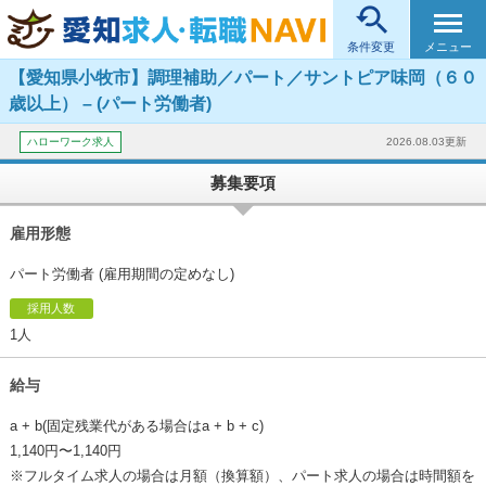

メニュー
条件変更
【愛知県小牧市】調理補助／パート／サントピア味岡（６０
歳以上） – (パート労働者)
ハローワーク求人
2026.08.03更新
募集要項
雇用形態
パート労働者 (雇用期間の定めなし)
採用人数
1人
給与
a + b(固定残業代がある場合はa + b + c)
1,140円〜1,140円
※フルタイム求人の場合は月額（換算額）、パート求人の場合は時間額を