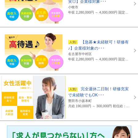
実◎】企業様対象･･･
小牧市
年収 2,280,000円 ～ 4,000,000円
固定給制 月給16万円～25万円（諸手当含まず）＋報奨金＋賞与年2回 ※地域・能力により異なります。 ◆正職員の平均給与例 434,000円(2019年度実績) ※上記には賞与は含まれていません。 ◆支給例 月給20万円～／東京・神奈川・千葉・埼玉の支社 月給19万円～／愛知・三重・京都・大阪の支社 月給18万円～／山梨・岐阜・静岡・滋賀・兵庫・広島・福岡の支社 ※一部支社により異なる ※入社前に行なわれる研修の受講手当は日給3500円～4000円（地域により異なる） ◆通勤交通費 月額3万5千円まで全額支給(超過部分は2万円まで半額支給)
【急募★未経験可！研修有
♪】企業様対象の･･･
名古屋市中村区
年収 2,280,000円 ～ 4,000,000円
固定給制 月給16万円～25万円（諸手当含まず）＋報奨金＋賞与年2回 ※地域・能力により異なります。 ◆正職員の平均給与例 平均給与：434,000円(2019年度実績) ※上記には賞与は含まれていません。 ◆支給例 月給20万円～／東京・神奈川・千葉・埼玉の支社 月給19万円～／愛知・三重・京都・大阪の支社 月給18万円～／山梨・岐阜・静岡・滋賀・兵庫・広島・福岡の支社 ※一部支社により異なる ※入社前に行なわれる研修の受講手当は日給3500円～4000円（地域により異なる） ◆通勤交通費 月額3万5千円まで全額支給(超過部分は2万円まで半額支給)
完全週休二日制！研修充実
で未経験でもOK･･･
豊田市小坂本町
月給 190,000円 ～ 300,000円
初任給：16万～25万円+諸手当(地域・能力により異なる) 例：20万～25万円（東京都勤務） 平均給与：423,000円(平成29年度実績) ※給与は年間平均の税込定例給与であり、賞与は含んでおりません。