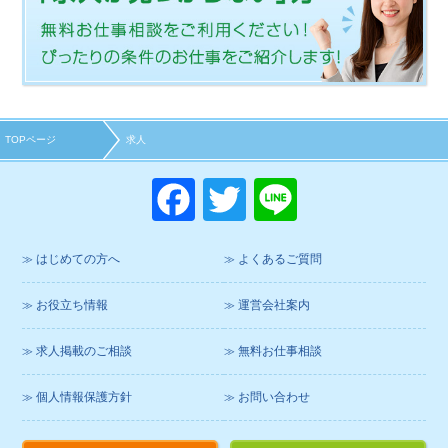
TOPページ
求人
F
T
Li
a
wi
n
c
tt
e
はじめての方へ
よくあるご質問
e
er
お役立ち情報
運営会社案内
b
o
求人掲載のご相談
無料お仕事相談
o
個人情報保護方針
お問い合わせ
k