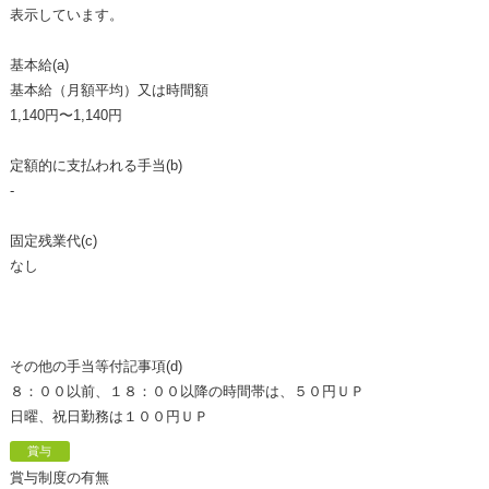
表示しています。
基本給(a)
基本給（月額平均）又は時間額
1,140円〜1,140円
定額的に支払われる手当(b)
-
固定残業代(c)
なし
その他の手当等付記事項(d)
８：００以前、１８：００以降の時間帯は、５０円ＵＰ
日曜、祝日勤務は１００円ＵＰ
賞与
賞与制度の有無