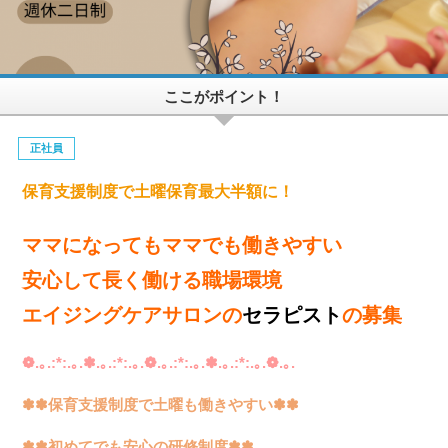
ここがポイント！
正社員
保育支援制度で土曜保育最大半額に！
ママになってもママでも働きやすい
安心して長く働ける職場環境
エイジングケアサロンの
セラピスト
の募集
❁.｡.:*:.｡.✽.｡.:*:.｡.❁.｡.:*:.｡.✽.｡.:*:.｡.❁.｡.
✽✽保育支援制度で土曜も働きやすい✽✽
✽✽初めてでも安心の研修制度✽✽