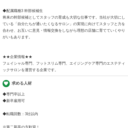
◆配属職種3 幹部候補生
将来の幹部候補としてスタッフの育成も大切な仕事です。当社が大切にし
ている「自分たちが通いたくなるサロン」の実現に向けてスタッフと力を
合わせ、お互いに意見・情報交換をしながら理想の店舗に育てていくやり
がいもあります。
★★企業情報★★
フェイシャル専門、フットスリム専門、エイジングケア専門のエステティ
ックサロンを運営する企業です。
favorite
求める人材
◆専門卒以上
◆新卒雇用可
◆転職回数：3社以内
※第二新卒の方歓迎！