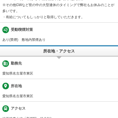
※その他GWなど世の中の大型連休のタイミングで弊社もお休みのことが
多いです。
・有給についてもしっかりと取得していただきます。
smoke_free
受動喫煙対策
あり(禁煙) 敷地内禁煙あり
所在地・アクセス
business
勤務先
愛知県名古屋市東区
place
所在地
愛知県名古屋市東区
directions_bus
アクセス