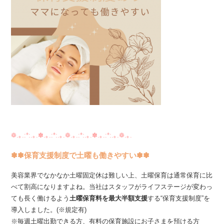
❁.｡.:*:.｡.✽.｡.:*:.｡.❁.｡.:*:.｡.✽.｡.:*:.｡.❁.｡.
✽✽保育支援制度で土曜も働きやすい✽✽
美容業界でなかなか土曜固定休は難しい上、土曜保育は通常保育に比
べて割高になりますよね。当社はスタッフがライフステージが変わっ
ても長く働けるよう
土曜保育料を最大半額支援
する“保育支援制度”を
導入しました。(※規定有)
※毎週土曜出勤できる方、有料の保育施設にお子さまを預ける方