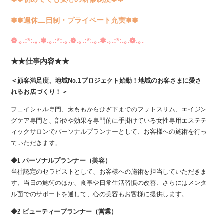
✽✽週休二日制・プライベート充実✽✽
❁.｡.:*:.｡.✽.｡.:*:.｡.❁.｡.:*:.｡.✽.｡.:*:.｡.❁.｡.
★★仕事内容★★
＜顧客満足度、地域No.1プロジェクト始動！地域のお客さまに愛さ
れるお店づくり！＞
フェイシャル専門、太ももからひざ下までのフットスリム、エイジン
グケア専門と、部位や効果を専門的に手掛けている女性専用エステテ
ィックサロンでパーソナルプランナーとして、お客様への施術を行っ
ていただきます。
◆1 パーソナルプランナー（美容）
当社認定のセラピストとして、お客様への施術を担当していただきま
す。当日の施術のほか、食事や日常生活習慣の改善、さらにはメンタ
ル面でのサポートを通して、心の美容もお客様に提供します。
◆2 ビューティープランナー（営業）