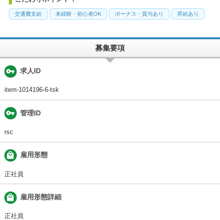
交通費支給
未経験・初心者OK
ボーナス・賞与あり
昇給あり
募集要項
vpn_key
求人ID
item-1014196-6-tsk
vpn_key
管理ID
rsc
local_mall
雇用形態
正社員
local_mall
雇用形態詳細
正社員