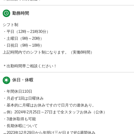
schedule
勤務時間
シフト制
・平日（12時～21時30分）
・土曜日（9時～20時）
・日祝日（9時～18時）
上記時間内でのシフト制になります。（実働8時間）
＊出勤時間帯ご相談ください！
wb_sunny
休日・休暇
・年間休日110日
・月必ず1回は日曜休み
・基本的に月曜はお休みですので日月での連休あり。
→例）2024年2月25日～27日まで全スタッフお休み（公休）
・3連休取得も可能
・長期休暇について
→2023年12月29日から年明け三が日まで約1週間休み