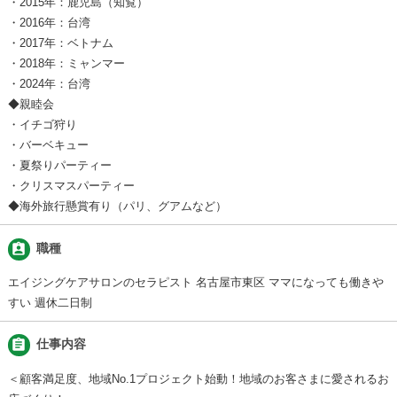
・2015年：鹿児島（知覧）
・2016年：台湾
・2017年：ベトナム
・2018年：ミャンマー
・2024年：台湾
◆親睦会
・イチゴ狩り
・バーベキュー
・夏祭りパーティー
・クリスマスパーティー
◆海外旅行懸賞有り（パリ、グアムなど）
assignment_ind
職種
エイジングケアサロンのセラピスト 名古屋市東区 ママになっても働きや
すい 週休二日制
assignment
仕事内容
＜顧客満足度、地域No.1プロジェクト始動！地域のお客さまに愛されるお