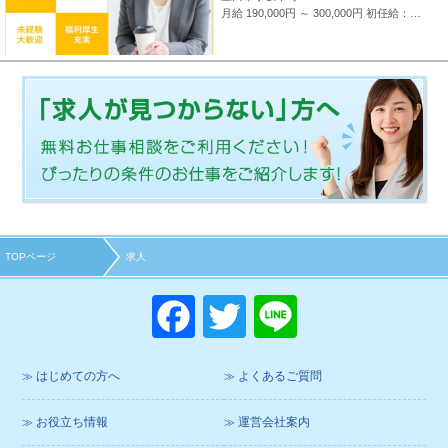
月給 190,000円 ～ 300,000円
初任給：16万～25万円+諸手当(地域・能力により異なる) 例：20万～25万円（東京都勤務） 平均給与：423,000円(平成29年度実績) ※給与は年間平均の税込定例給与であり、賞与は含んでおりません。
TOPページ
求人
F
T
Li
a
wi
n
c
tt
e
はじめての方へ
よくあるご質問
e
er
お役立ち情報
運営会社案内
b