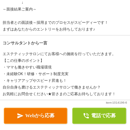
↓
～面接結果ご案内～
担当者との面談後～採用までのプロセスがスピーディーです！
まずはあなたからのエントリーをお待ちしております♪
コンサルタントから一言
エステティックサロンにてお客様への施術を行っていただきます。
【この仕事のポイント】
・ママも働きやすい職場環境
・未経験OK！研修・サポート制度充実
・キャリアアップやスピード昇進も！
自分自身も磨けるエステティックサロンで働きませんか？
お気軽にお問合せください★皆さまのご応募お待ちしております！
item-1014196-6


Webから応募
電話で応募