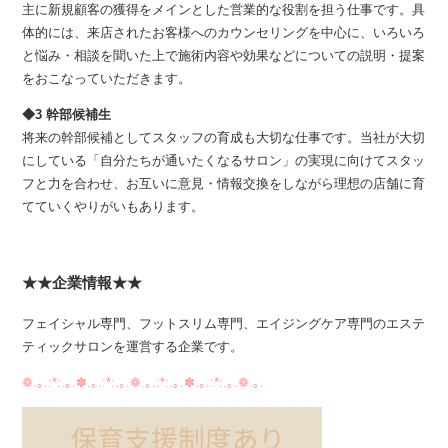
主に新規顧客の獲得をメインとした営業的な役割を担う仕事です。具
体的には、来店されたお客様へのカウンセリングを中心に、いろいろ
と悩み・相談を聞いた上で施術内容や効果などについての説明・提案
をおこなっていただきます。
◆3 幹部候補生
将来の幹部候補としてスタッフの育成も大切な仕事です。当社が大切
にしている「自分たちが通いたくなるサロン」の実現に向けてスタッ
フと力を合わせ、お互いに意見・情報交換をしながら理想の店舗に育
てていくやりがいもあります。
★★企業情報★★
フェイシャル専門、フットスリム専門、エイジングケア専門のエステ
ティックサロンを運営する企業です。
❁.｡.:*:.｡.✽.｡.:*:.｡.❁.｡.:*:.｡.✽.｡.:*:.｡.❁.｡.