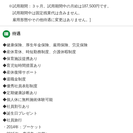
※試用期間：３ヶ月。試用期間中の月給は187,500円です。
試用期間中は固定残業代は含みません。
雇用形態やその他待遇に変更はありません。
view_list
待遇
◆健康保険、厚生年金保険、雇用保険、労災保険
◆産休育休、時短勤務制度、介護休暇制度
◆保育施設提携あり
◆育児短時間措置あり
◆産休復帰サポート
◆退職金制度
◆優秀社員表彰制度
◆定期健康診断あり
◆個人休に無料施術体験可能
◆社員割引あり
◆誕生日プレゼント
◆社員旅行
・2014年：プーケット