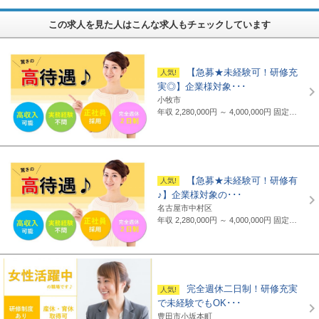
この求人を見た人はこんな求人もチェックしています
【急募★未経験可！研修充
実◎】企業様対象･･･
小牧市
年収 2,280,000円 ～ 4,000,000円
固定給制 月給16万円～25万円（諸手当含まず）＋報奨金＋賞与年2回 ※地域・能力により異なります。 ◆正職員の平均給与例 434,000円(2019年度実績) ※上記には賞与は含まれていません。 ◆支給例 月給20万円～／東京・神奈川・千葉・埼玉の支社 月給19万円～／愛知・三重・京都・大阪の支社 月給18万円～／山梨・岐阜・静岡・滋賀・兵庫・広島・福岡の支社 ※一部支社により異なる ※入社前に行なわれる研修の受講手当は日給3500円～4000円（地域により異なる） ◆通勤交通費 月額3万5千円まで全額支給(超過部分は2万円まで半額支給)
【急募★未経験可！研修有
♪】企業様対象の･･･
名古屋市中村区
年収 2,280,000円 ～ 4,000,000円
固定給制 月給16万円～25万円（諸手当含まず）＋報奨金＋賞与年2回 ※地域・能力により異なります。 ◆正職員の平均給与例 平均給与：434,000円(2019年度実績) ※上記には賞与は含まれていません。 ◆支給例 月給20万円～／東京・神奈川・千葉・埼玉の支社 月給19万円～／愛知・三重・京都・大阪の支社 月給18万円～／山梨・岐阜・静岡・滋賀・兵庫・広島・福岡の支社 ※一部支社により異なる ※入社前に行なわれる研修の受講手当は日給3500円～4000円（地域により異なる） ◆通勤交通費 月額3万5千円まで全額支給(超過部分は2万円まで半額支給)
完全週休二日制！研修充実
で未経験でもOK･･･
豊田市小坂本町