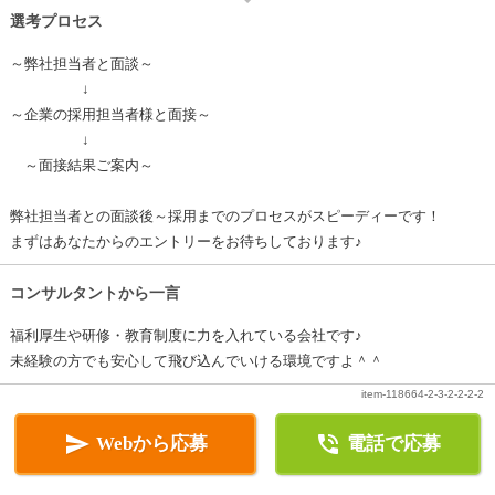
選考プロセス
～弊社担当者と面談～
↓
～企業の採用担当者様と面接～
↓
～面接結果ご案内～
弊社担当者との面談後～採用までのプロセスがスピーディーです！
まずはあなたからのエントリーをお待ちしております♪
コンサルタントから一言
福利厚生や研修・教育制度に力を入れている会社です♪
未経験の方でも安心して飛び込んでいける環境ですよ＾＾
item-118664-2-3-2-2-2-2


Webから応募
電話で応募