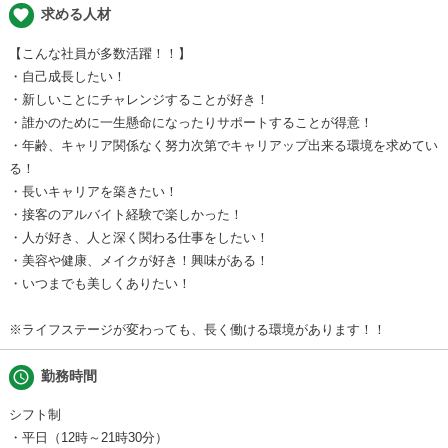
favorite
求める人材
【こんな社員が多数活躍！！】
・自己成長したい！
・新しいことにチャレンジすることが好き！
・誰かのために一生懸命になったりサポートすることが得意！
・年齢、キャリア関係なく努力次第でキャリアップ出来る環境を求めてい
る！
・長いキャリアを築きたい！
・接客のアルバイト経験で楽しかった！
・人が好き、人と深く関わる仕事をしたい！
・美容や健康、メイクが好き！興味がある！
・いつまでも美しくありたい！
※ライフステージが変わっても、長く働ける環境があります！！
schedule
勤務時間
シフト制
・平日（12時～21時30分）