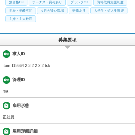
無資格OK
ボーナス・賞与あり
ブランクOK
資格取得支援制度
学歴・年齢不問
女性が多い職場
研修あり
大学生・短大生歓迎
主婦・主夫歓迎
募集要項
vpn_key
求人ID
item-118664-2-3-2-2-2-2-tsk
vpn_key
管理ID
rsa
local_mall
雇用形態
正社員
local_mall
雇用形態詳細