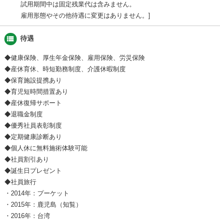
試用期間中は固定残業代は含みません。
雇用形態やその他待遇に変更はありません。
view_list
待遇
◆健康保険、厚生年金保険、雇用保険、労災保険
◆産休育休、時短勤務制度、介護休暇制度
◆保育施設提携あり
◆育児短時間措置あり
◆産休復帰サポート
◆退職金制度
◆優秀社員表彰制度
◆定期健康診断あり
◆個人休に無料施術体験可能
◆社員割引あり
◆誕生日プレゼント
◆社員旅行
・2014年：プーケット
・2015年：鹿児島（知覧）
・2016年：台湾