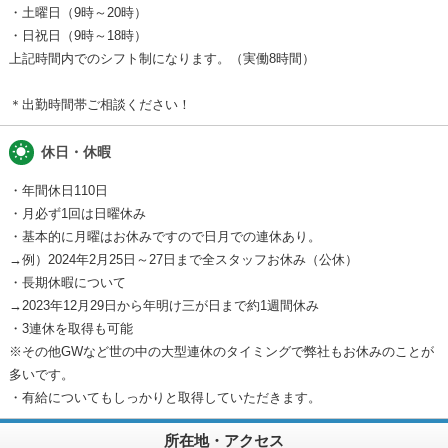
・土曜日（9時～20時）
・日祝日（9時～18時）
上記時間内でのシフト制になります。（実働8時間）
＊出勤時間帯ご相談ください！
wb_sunny
休日・休暇
・年間休日110日
・月必ず1回は日曜休み
・基本的に月曜はお休みですので日月での連休あり。
→例）2024年2月25日～27日まで全スタッフお休み（公休）
・長期休暇について
→2023年12月29日から年明け三が日まで約1週間休み
・3連休を取得も可能
※その他GWなど世の中の大型連休のタイミングで弊社もお休みのことが
多いです。
・有給についてもしっかりと取得していただきます。
所在地・アクセス