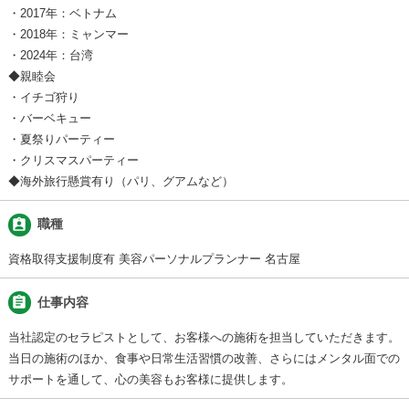
・2017年：ベトナム
・2018年：ミャンマー
・2024年：台湾
◆親睦会
・イチゴ狩り
・バーベキュー
・夏祭りパーティー
・クリスマスパーティー
◆海外旅行懸賞有り（パリ、グアムなど）
assignment_ind
職種
資格取得支援制度有 美容パーソナルプランナー 名古屋
assignment
仕事内容
当社認定のセラピストとして、お客様への施術を担当していただきます。
当日の施術のほか、食事や日常生活習慣の改善、さらにはメンタル面での
サポートを通して、心の美容もお客様に提供します。