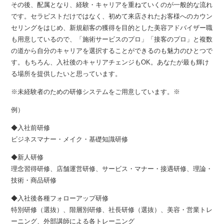
その後、配属となり、経験・キャリアを重ねていくのが一般的な流れ
です。セラピストだけではなく、初めて来店されたお客様へのカウン
セリングをはじめ、新規顧客の獲得を目的とした美容アドバイザー職
も用意しているので、「施術サービスのプロ」「接客のプロ」と複数
の道から自分のキャリアを選択することができるのも魅力のひとつで
す。もちろん、入社後のキャリアチェンジもOK。あなたが最も輝け
る場所を提供したいと思っています。
※未経験者のための研修システムをご用意しています。※
例）
◆入社前研修
ビジネスマナー・メイク・基礎知識研修
◆新人研修
理念習得研修、店舗運営研修、サービス・マナー・接遇研修、理論・
技術・商品研修
◆入社後各種フォローアップ研修
特別研修（選抜）、階層別研修、社長研修（選抜）、美容・営業トレ
ーニング、外部講師による各トレーニング