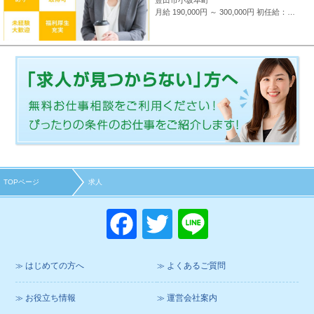
月給 190,000円 ～ 300,000円
初任給：16万～25万円+諸手当(地域・能力により異なる) 例：20万～25万円（東京都勤務） 平均給与：423,000円(平成29年度実績) ※給与は年間平均の税込定例給与であり、賞与は含んでおりません。
TOPページ
求人
F
T
Li
a
wi
n
c
tt
e
はじめての方へ
よくあるご質問
e
er
お役立ち情報
運営会社案内
b