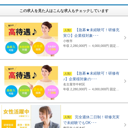
この求人を見た人はこんな求人もチェックしています
【急募★未経験可！研修充
実◎】企業様対象･･･
小牧市
年収 2,280,000円 ～ 4,000,000円
固定給制 月給16万円～25万円（諸手当含まず）＋報奨金＋賞与年2回 ※地域・能力により異なります。 ◆正職員の平均給与例 434,000円(2019年度実績) ※上記には賞与は含まれていません。 ◆支給例 月給20万円～／東京・神奈川・千葉・埼玉の支社 月給19万円～／愛知・三重・京都・大阪の支社 月給18万円～／山梨・岐阜・静岡・滋賀・兵庫・広島・福岡の支社 ※一部支社により異なる ※入社前に行なわれる研修の受講手当は日給3500円～4000円（地域により異なる） ◆通勤交通費 月額3万5千円まで全額支給(超過部分は2万円まで半額支給)
【急募★未経験可！研修有
♪】企業様対象の･･･
名古屋市中村区
年収 2,280,000円 ～ 4,000,000円
固定給制 月給16万円～25万円（諸手当含まず）＋報奨金＋賞与年2回 ※地域・能力により異なります。 ◆正職員の平均給与例 平均給与：434,000円(2019年度実績) ※上記には賞与は含まれていません。 ◆支給例 月給20万円～／東京・神奈川・千葉・埼玉の支社 月給19万円～／愛知・三重・京都・大阪の支社 月給18万円～／山梨・岐阜・静岡・滋賀・兵庫・広島・福岡の支社 ※一部支社により異なる ※入社前に行なわれる研修の受講手当は日給3500円～4000円（地域により異なる） ◆通勤交通費 月額3万5千円まで全額支給(超過部分は2万円まで半額支給)
完全週休二日制！研修充実
で未経験でもOK･･･
豊田市小坂本町