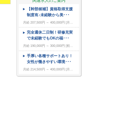
関連求人のご案内
【幹部候補】資格取得支援
---
キーワード
制度有♪未経験から美･･･
月給 207,500円 ～ 400,000円
月給207,500円～400,000円 ※上記額にはみなし残業代（月15時間分、22,000円分）を含みます。 ※超過分は全額支給します。 ◎年収500万可能！ ◎インセンティブあり 昇給：年４回（業績に応じて随時） 賞与：年２回・決算賞与（決算賞与は業績によります） 役職手当・責任者手当・達成手当（会社・店舗・個人の３種）・残業手当 ひとり暮らし手当（月15,000円まで） 通勤手当（月20,000円まで） ※試用期間：３ヶ月。試用期間中の月給は185,500円です。 試用期間中は固定残業代は含みません。 雇用形態やその他待遇に変更はありません。
完全週休二日制！研修充実
で未経験でもOKの福･･･
月給 190,000円 ～ 300,000円
初任給：16万～25万円+諸手当(地域・能力により異なる) 例：20万～25万円（東京都勤務） 平均給与：423,000円(平成29年度実績) ※給与は年間平均の税込定例給与であり、賞与は含んでおりません。
手厚い各種サポートあり！
女性が働きやすい環境･･･
月給 214,500円 ～ 400,000円
月給214,500円～400,000円 ※上記額にはみなし残業代（月15時間分、23,000円分）を含みます。 ※超過分は全額支給します。 ◎年収500万可能！ ◎インセンティブあり 昇給：年４回（業績に応じて随時） 賞与：年２回・決算賞与（決算賞与は業績によります） 役職手当・責任者手当・達成手当（会社・店舗・個人の３種）・残業手当 ひとり暮らし手当（月15,000円まで） 通勤手当（月20,000円まで） ※試用期間：３ヶ月。試用期間中の月給は187,500円です。 試用期間中は固定残業代は含みません。 雇用形態やその他待遇に変更はありません。