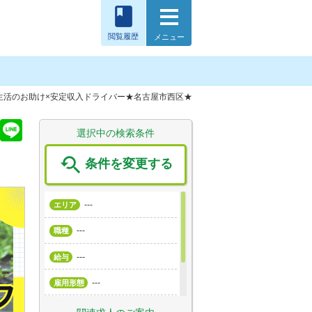
book
閲覧履歴
メニュー
／生活のお助け×安定収入ドライバー★名古屋市西区★
T
Li
選択中の検索条件
wi
n

条件を変更する
tt
e
er
---
エリア
---
職種
---
給与
---
雇用形態
---
こだわり条件