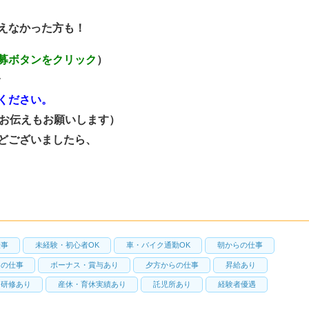
えなかった方も！
募ボタンをクリック
）
ください。
お伝えもお願いします）
どございましたら、
仕事
未経験・初心者OK
車・バイク通勤OK
朝からの仕事
らの仕事
ボーナス・賞与あり
夕方からの仕事
昇給あり
研修あり
産休・育休実績あり
託児所あり
経験者優遇