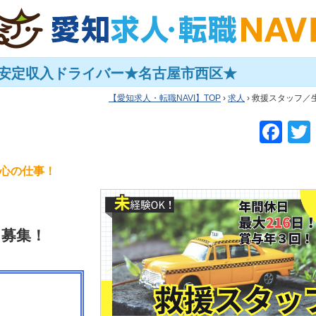
×安定収入ドライバー★名古屋市西区★
愛知求人・転職NAVI
TOP
›
求人
› 救援スタッフ
F
a
c
安心の仕事！
e
b
フ募集！
o
o
k