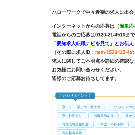
ハローワークで中々希望の求人に出会
インターネットからの応募は
（
簡単応
電話からのご応募は
0120-21-4510
まで
「愛知求人転職ナビを見て」
とお伝え
（その際に求人
ID：
item-1520425-4
の
求人に関してご不明点や詳細の確認な
お気軽にお問い合わせください。
皆様のご応募お待ちしてます。
こだわりポイント！
寮
駅チカ・駅ナカ
フルタイムの
寮・社宅あり
制服貸与あり
昼か
資格取得支援制度
学歴・年齢不問
有資格者歓迎