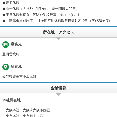
◆夏期休暇
◆有給休暇（入社3ヶ月目から ※年間最大20日）
◆半日休暇制度有（PTAや学校行事に参加できます）
◆共済基金貸付制度 【年間平均休暇取得日数】21.9日（平成28年度）
所在地・アクセス
business
勤務先
豊田営業所
place
所在地
愛知県豊田市小坂本町
企業情報
本社所在地
・大阪本社 大阪府大阪市西区
・東京本社 東京都中央区