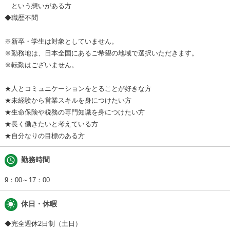
という想いがある方
◆職歴不問
※新卒・学生は対象としていません。
※勤務地は、日本全国にあるご希望の地域で選択いただきます。
※転勤はございません。
★人とコミュニケーションをとることが好きな方
★未経験から営業スキルを身につけたい方
★生命保険や税務の専門知識を身につけたい方
★長く働きたいと考えている方
★自分なりの目標のある方
schedule
勤務時間
9：00～17：00
wb_sunny
休日・休暇
◆完全週休2日制（土日）