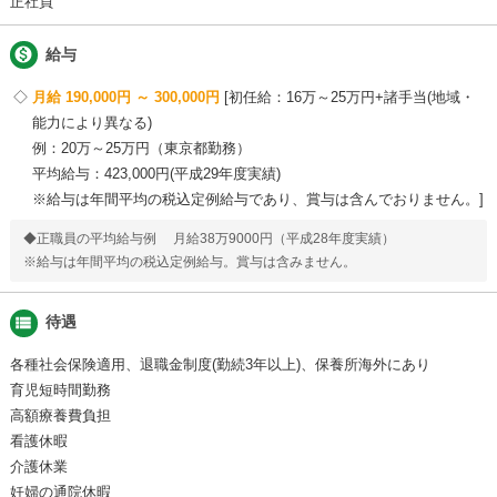
正社員

給与
月給 190,000円 ～ 300,000円
初任給：16万～25万円+諸手当(地域・
能力により異なる)
例：20万～25万円（東京都勤務）
平均給与：423,000円(平成29年度実績)
※給与は年間平均の税込定例給与であり、賞与は含んでおりません。
◆正職員の平均給与例 月給38万9000円（平成28年度実績）
※給与は年間平均の税込定例給与。賞与は含みません。
view_list
待遇
各種社会保険適用、退職金制度(勤続3年以上)、保養所海外にあり
育児短時間勤務
高額療養費負担
看護休暇
介護休業
妊婦の通院休暇