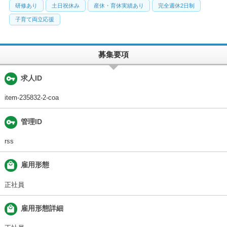
研修あり
土日祝休み
産休・育休実績あり
完全週休2日制
子育て両立応援
募集要項
vpn_key
求人ID
item-235832-2-coa
vpn_key
管理ID
rss
local_mall
雇用形態
正社員
local_mall
雇用形態詳細