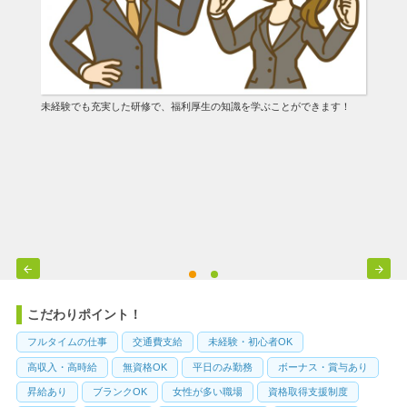
未経験でも充実した研修で、福利厚生の知識を学ぶことができます！


こだわりポイント！
フルタイムの仕事
交通費支給
未経験・初心者OK
高収入・高時給
無資格OK
平日のみ勤務
ボーナス・賞与あり
昇給あり
ブランクOK
女性が多い職場
資格取得支援制度