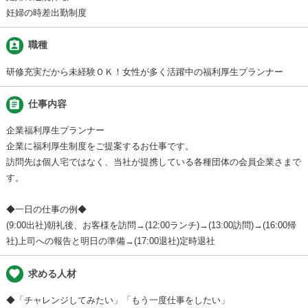
妊婦の時差出勤制度
assignment_ind
職種
研修充実だから未経験ＯＫ！女性が多く活躍中の福利厚生プランナー
assignment
仕事内容
企業福利厚生プランナー
企業に福利厚生制度をご提案するお仕事です。
訪問先は個人宅ではなく、当社が提携している各種団体の会員企業さまで
す。
◆一日の仕事の例◆
(9:00出社)朝礼後、お客様を訪問→(12:00ランチ)→(13:00訪問)→(16:00帰
社)上司への報告と明日の準備→(17:00退社)定時退社
favorite
求める人材
◆「チャレンジしてみたい」「もう一度仕事をしたい」