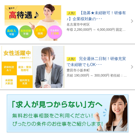
【急募★未経験可！研修有
♪】企業様対象の･･･
名古屋市中村区
年収 2,280,000円 ～ 4,000,000円
固定給制 月給16万円～25万円（諸手当含まず）＋報奨金＋賞与年2回 ※地域・能力により異なります。 ◆正職員の平均給与例 平均給与：434,000円(2019年度実績) ※上記には賞与は含まれていません。 ◆支給例 月給20万円～／東京・神奈川・千葉・埼玉の支社 月給19万円～／愛知・三重・京都・大阪の支社 月給18万円～／山梨・岐阜・静岡・滋賀・兵庫・広島・福岡の支社 ※一部支社により異なる ※入社前に行なわれる研修の受講手当は日給3500円～4000円（地域により異なる） ◆通勤交通費 月額3万5千円まで全額支給(超過部分は2万円まで半額支給)
完全週休二日制！研修充実
で未経験でもOK･･･
豊田市小坂本町
月給 190,000円 ～ 300,000円
初任給：16万～25万円+諸手当(地域・能力により異なる) 例：20万～25万円（東京都勤務） 平均給与：423,000円(平成29年度実績) ※給与は年間平均の税込定例給与であり、賞与は含んでおりません。