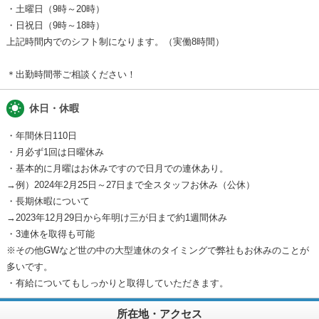
・土曜日（9時～20時）
・日祝日（9時～18時）
上記時間内でのシフト制になります。（実働8時間）
＊出勤時間帯ご相談ください！
wb_sunny
休日・休暇
・年間休日110日
・月必ず1回は日曜休み
・基本的に月曜はお休みですので日月での連休あり。
→例）2024年2月25日～27日まで全スタッフお休み（公休）
・長期休暇について
→2023年12月29日から年明け三が日まで約1週間休み
・3連休を取得も可能
※その他GWなど世の中の大型連休のタイミングで弊社もお休みのことが
多いです。
・有給についてもしっかりと取得していただきます。
所在地・アクセス