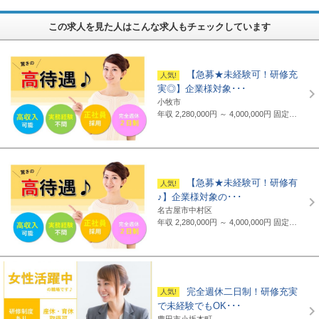
この求人を見た人はこんな求人もチェックしています
【急募★未経験可！研修充
実◎】企業様対象･･･
小牧市
年収 2,280,000円 ～ 4,000,000円
固定給制 月給16万円～25万円（諸手当含まず）＋報奨金＋賞与年2回 ※地域・能力により異なります。 ◆正職員の平均給与例 434,000円(2019年度実績) ※上記には賞与は含まれていません。 ◆支給例 月給20万円～／東京・神奈川・千葉・埼玉の支社 月給19万円～／愛知・三重・京都・大阪の支社 月給18万円～／山梨・岐阜・静岡・滋賀・兵庫・広島・福岡の支社 ※一部支社により異なる ※入社前に行なわれる研修の受講手当は日給3500円～4000円（地域により異なる） ◆通勤交通費 月額3万5千円まで全額支給(超過部分は2万円まで半額支給)
【急募★未経験可！研修有
♪】企業様対象の･･･
名古屋市中村区
年収 2,280,000円 ～ 4,000,000円
固定給制 月給16万円～25万円（諸手当含まず）＋報奨金＋賞与年2回 ※地域・能力により異なります。 ◆正職員の平均給与例 平均給与：434,000円(2019年度実績) ※上記には賞与は含まれていません。 ◆支給例 月給20万円～／東京・神奈川・千葉・埼玉の支社 月給19万円～／愛知・三重・京都・大阪の支社 月給18万円～／山梨・岐阜・静岡・滋賀・兵庫・広島・福岡の支社 ※一部支社により異なる ※入社前に行なわれる研修の受講手当は日給3500円～4000円（地域により異なる） ◆通勤交通費 月額3万5千円まで全額支給(超過部分は2万円まで半額支給)
完全週休二日制！研修充実
で未経験でもOK･･･
豊田市小坂本町