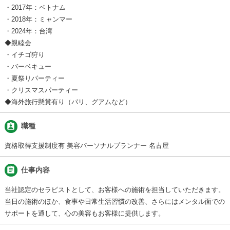
・2017年：ベトナム
・2018年：ミャンマー
・2024年：台湾
◆親睦会
・イチゴ狩り
・バーベキュー
・夏祭りパーティー
・クリスマスパーティー
◆海外旅行懸賞有り（パリ、グアムなど）
assignment_ind
職種
資格取得支援制度有 美容パーソナルプランナー 名古屋
assignment
仕事内容
当社認定のセラピストとして、お客様への施術を担当していただきます。
当日の施術のほか、食事や日常生活習慣の改善、さらにはメンタル面での
サポートを通して、心の美容もお客様に提供します。