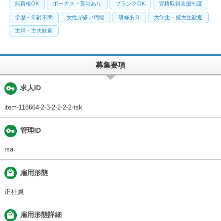
無資格OK
ボーナス・賞与あり
ブランクOK
資格取得支援制度
学歴・年齢不問
女性が多い職場
研修あり
大学生・短大生歓迎
主婦・主夫歓迎
募集要項
vpn_key
求人ID
item-118664-2-3-2-2-2-2-tsk
vpn_key
管理ID
rsa
local_mall
雇用形態
正社員
local_mall
雇用形態詳細