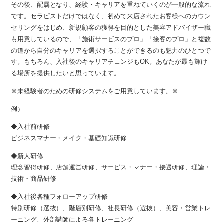
その後、配属となり、経験・キャリアを重ねていくのが一般的な流れ
です。セラピストだけではなく、初めて来店されたお客様へのカウン
セリングをはじめ、新規顧客の獲得を目的とした美容アドバイザー職
も用意しているので、「施術サービスのプロ」「接客のプロ」と複数
の道から自分のキャリアを選択することができるのも魅力のひとつで
す。もちろん、入社後のキャリアチェンジもOK。あなたが最も輝け
る場所を提供したいと思っています。
※未経験者のための研修システムをご用意しています。※
例）
◆入社前研修
ビジネスマナー・メイク・基礎知識研修
◆新人研修
理念習得研修、店舗運営研修、サービス・マナー・接遇研修、理論・
技術・商品研修
◆入社後各種フォローアップ研修
特別研修（選抜）、階層別研修、社長研修（選抜）、美容・営業トレ
ーニング、外部講師による各トレーニング