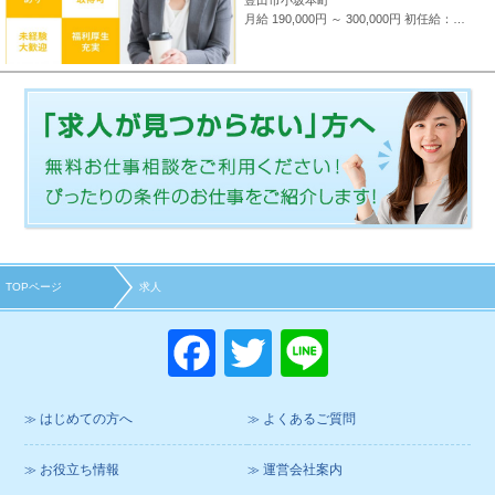
月給 190,000円 ～ 300,000円
初任給：16万～25万円+諸手当(地域・能力により異なる) 例：20万～25万円（東京都勤務） 平均給与：423,000円(平成29年度実績) ※給与は年間平均の税込定例給与であり、賞与は含んでおりません。
TOPページ
求人
F
T
Li
a
wi
n
c
tt
e
はじめての方へ
よくあるご質問
e
er
お役立ち情報
運営会社案内
b