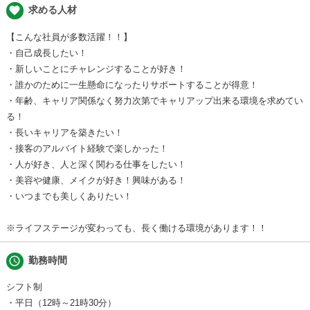
favorite
求める人材
【こんな社員が多数活躍！！】
・自己成長したい！
・新しいことにチャレンジすることが好き！
・誰かのために一生懸命になったりサポートすることが得意！
・年齢、キャリア関係なく努力次第でキャリアップ出来る環境を求めてい
る！
・長いキャリアを築きたい！
・接客のアルバイト経験で楽しかった！
・人が好き、人と深く関わる仕事をしたい！
・美容や健康、メイクが好き！興味がある！
・いつまでも美しくありたい！
※ライフステージが変わっても、長く働ける環境があります！！
schedule
勤務時間
シフト制
・平日（12時～21時30分）