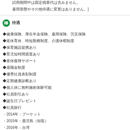
試用期間中は固定残業代は含みません。
雇用形態やその他待遇に変更はありません。
view_list
待遇
◆健康保険、厚生年金保険、雇用保険、労災保険
◆産休育休、時短勤務制度、介護休暇制度
◆保育施設提携あり
◆育児短時間措置あり
◆産休復帰サポート
◆退職金制度
◆優秀社員表彰制度
◆定期健康診断あり
◆個人休に無料施術体験可能
◆社員割引あり
◆誕生日プレゼント
◆社員旅行
・2014年：プーケット
・2015年：鹿児島（知覧）
・2016年：台湾