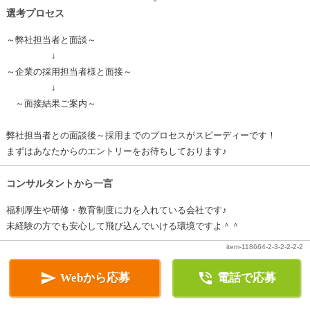
選考プロセス
～弊社担当者と面談～
↓
～企業の採用担当者様と面接～
↓
～面接結果ご案内～
弊社担当者との面談後～採用までのプロセスがスピーディーです！
まずはあなたからのエントリーをお待ちしております♪
コンサルタントから一言
福利厚生や研修・教育制度に力を入れている会社です♪
未経験の方でも安心して飛び込んでいける環境ですよ＾＾
item-118664-2-3-2-2-2-2


Webから応募
電話で応募