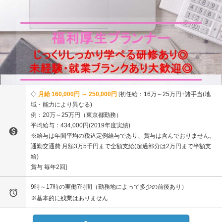
月給 160,000円 ～ 250,000円
初任給：16万～25万円+諸手当(地
域・能力により異なる)
例：20万～25万円（東京都勤務）
平均給与：434,000円(2019年度実績)

※給与は年間平均の税込定例給与であり、賞与は含んでおりません。
通勤交通費 月額3万5千円まで全額支給(超過部分は2万円まで半額支
給)
賞与 毎年2回
9時～17時の実働7時間（勤務地によって多少の前後あり）

※基本的に残業はありません