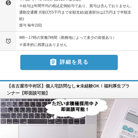

※給与は年間平均の税込定例給与であり、賞与は含んでおりません。
通勤交通費 月額3万5千円まで全額支給(超過部分は2万円まで半額支
給)
賞与 毎年2回
9時～17時の実働7時間（勤務地によって多少の前後あり）

※基本的に残業はありません

詳細を見る
【名古屋市中村区】個人宅訪問なし★未経験OK！福利厚生プラ
ンナー【即面談可能】