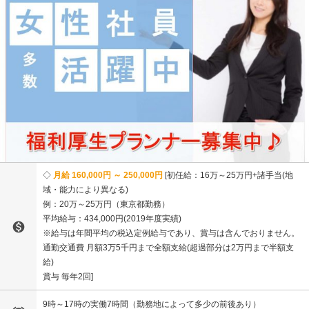
月給 160,000円 ～ 250,000円
初任給：16万～25万円+諸手当(地
域・能力により異なる)
例：20万～25万円（東京都勤務）
平均給与：434,000円(2019年度実績)

※給与は年間平均の税込定例給与であり、賞与は含んでおりません。
通勤交通費 月額3万5千円まで全額支給(超過部分は2万円まで半額支
給)
賞与 毎年2回
9時～17時の実働7時間（勤務地によって多少の前後あり）