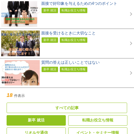
面接で好印象を与えるための4つのポイント
新卒 就活
転職お役立ち情報
面接を受けるときに大切なこと
新卒 就活
転職お役立ち情報
質問の答えは正しいことではない
新卒 就活
転職お役立ち情報
18
件表示
すべての記事
新卒 就活
転職お役立ち情報
リオルサ通信
イベント・セミナー情報