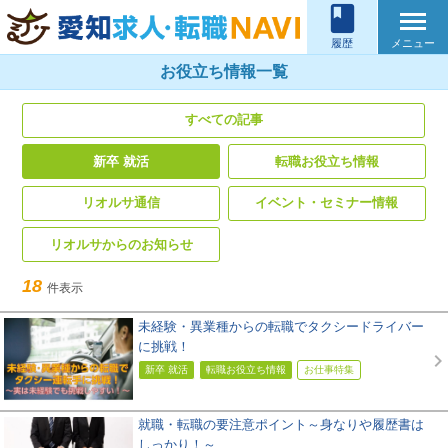
book
メニュー
履歴
お役立ち情報一覧
すべての記事
新卒 就活
転職お役立ち情報
リオルサ通信
イベント・セミナー情報
リオルサからのお知らせ
18
件表示
未経験・異業種からの転職でタクシードライバー
に挑戦！
新卒 就活
転職お役立ち情報
お仕事特集
就職・転職の要注意ポイント～身なりや履歴書は
しっかり！～