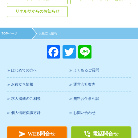
リオルサからのお知らせ
TOPページ
お役立ち情報
F
T
Li
a
wi
n
c
tt
e
はじめての方へ
よくあるご質問
e
er
お役立ち情報
運営会社案内
b
o
求人掲載のご相談
無料お仕事相談
o
個人情報保護方針
お問い合わせ
k


WEB問合せ
電話問合せ