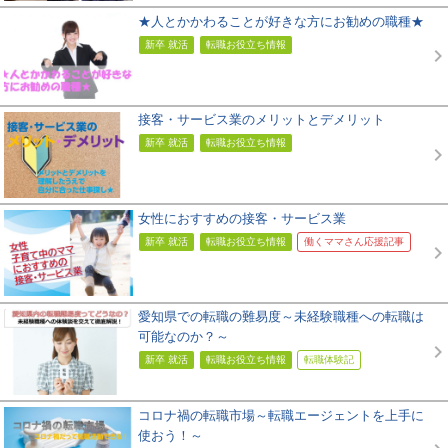
★人とかかわることが好きな方にお勧めの職種★
新卒 就活
転職お役立ち情報
接客・サービス業のメリットとデメリット
新卒 就活
転職お役立ち情報
女性におすすめの接客・サービス業
新卒 就活
転職お役立ち情報
働くママさん応援記事
愛知県での転職の難易度～未経験職種への転職は
可能なのか？～
新卒 就活
転職お役立ち情報
転職体験記
コロナ禍の転職市場～転職エージェントを上手に
使おう！～