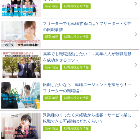
新卒 就活
転職お役立ち情報
フリーターでも転職するには？フリーター・女性
の転職事情
新卒 就活
転職お役立ち情報
高卒でも転職活動したい！～高卒の人が転職活動
を成功させるコツ～
新卒 就活
転職お役立ち情報
転職したいなら、転職エージェントを探そう！～
フリーターの転職編～
新卒 就活
転職お役立ち情報
異業種のまったく未経験から接客・サービス業に
転職できる可能性はどれくらい？
新卒 就活
転職お役立ち情報